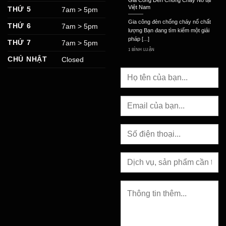
Việt Nam
THỨ 5
7am > 5pm
Gia công đèn chống cháy nổ chất
THỨ 6
7am > 5pm
lượng Bạn đang tìm kiếm một giải
pháp [...]
THỨ 7
7am > 5pm
1 BÌNH LUẬN
CHỦ NHẬT
Closed