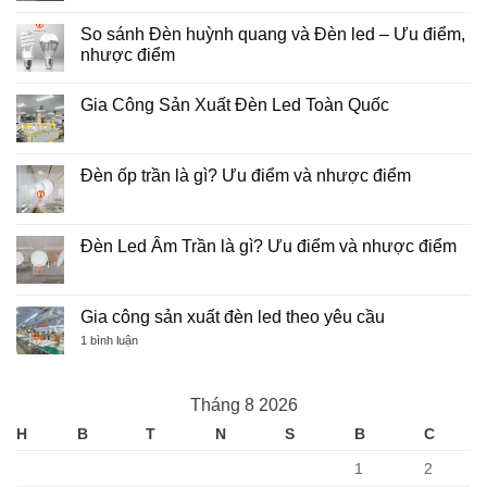
SẢN
Công
XUẤT
Đèn
So sánh Đèn huỳnh quang và Đèn led – Ưu điểm,
ĐÈN
Chống
LED:
nhược điểm
Cháy
QUY
Nổ
TRÌNH,
Không
tại
TIÊU
có
Việt
Gia Công Sản Xuất Đèn Led Toàn Quốc
CHUẨN
bình
Nam
VÀ
luận
Không
GIẢI
ở
có
PHÁP
So
bình
OEM
sánh
luận
Đèn ốp trần là gì? Ưu điểm và nhược điểm
TẠI
Đèn
ở
VIỆT
huỳnh
Gia
Không
NAM
quang
Công
có
và
Sản
bình
Đèn
Xuất
luận
Đèn Led Âm Trần là gì? Ưu điểm và nhược điểm
led
Đèn
ở
–
Led
Đèn
Không
Ưu
Toàn
ốp
có
điểm,
Quốc
trần
bình
nhược
là
luận
Gia công sản xuất đèn led theo yêu cầu
điểm
gì?
ở
Ưu
Đèn
ở
1 bình luận
điểm
Led
Gia
và
Âm
công
nhược
Trần
sản
điểm
là
xuất
Tháng 8 2026
gì?
đèn
Ưu
led
H
B
T
N
S
B
C
điểm
theo
và
yêu
nhược
cầu
1
2
điểm