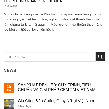
TUYỂN DỤNG NHÂN VIÊN THU MUA
31/03/2018
Mô tả chi tiết công việc: – Phụ trách công việc mua hàng, vật tư
cho công ty – Biết tiếng Hoa, nghe nói đọc viết thành thạo, biết
làm chứng từ khai hải quan. – Mức lương: thỏa thuận theo năng
lực Mọi chi tiết vui lòng liên hệ: [...]
NEWS
SẢN XUẤT ĐÈN LED: QUY TRÌNH, TIÊU
15
CHUẨN VÀ GIẢI PHÁP OEM TẠI VIỆT NAM
Th7
Không
có
Gia Công Đèn Chống Cháy Nổ tại Việt Nam
bình
luận
ở
1 bình luận
ở
Gia