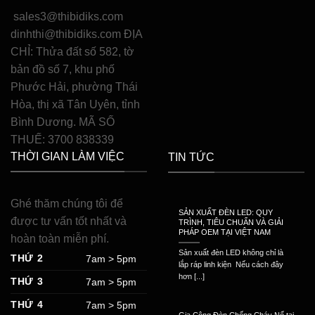
sales3@thibidiks.com
dinhthi@thibidiks.com ĐỊA
CHỈ: Thửa đất số 582, tờ
bản đồ số 7, khu phố
Phước Hải, phường Thái
Hòa, thị xã Tân Uyên, tỉnh
Bình Dương. MÃ SỐ
THUẾ: 3700 838339
THỜI GIAN LÀM VIỆC
TIN TỨC
Ghé thăm chúng tôi để
SẢN XUẤT ĐÈN LED: QUY
được tư vấn tốt nhất và
TRÌNH, TIÊU CHUẨN VÀ GIẢI
PHÁP OEM TẠI VIỆT NAM
hoàn toàn miễn phí.
Sản xuất đèn LED không chỉ là
THỨ 2
7am > 5pm
lắp ráp linh kiện Nếu cách đây
hơn [...]
THỨ 3
7am > 5pm
THỨ 4
7am > 5pm
Gia Công Đèn Chống Cháy Nổ tại