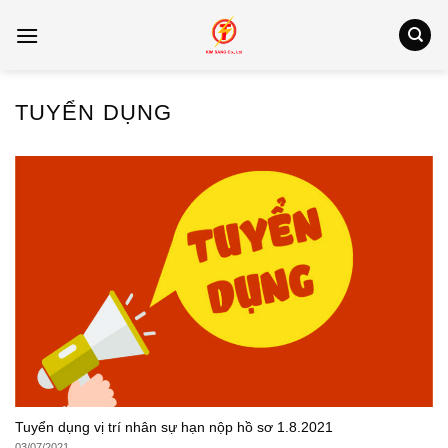
Bỏ
qua
nội
dung
TUYỂN DỤNG
Tuyển dụng vị trí nhân sự hạn nộp hồ sơ 1.8.2021
03/07/2021