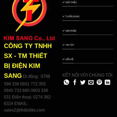
GIỚI THIỆU
TUYỂN DỤNG
SẢN PHẨM
CÔNG TY TNHH
TIN TỨC
SX - TM THIẾT
LIÊN HỆ
BỊ ĐIỆN
KIM
SANG
KẾT NỐI VỚI CHÚNG TÔI
Di động: 0798
596 336 0931 772 355
0945 733 680 0903 336
031 Điện thoại: 0274 362
6324 EMAIL:
sales2@thibidiks.com