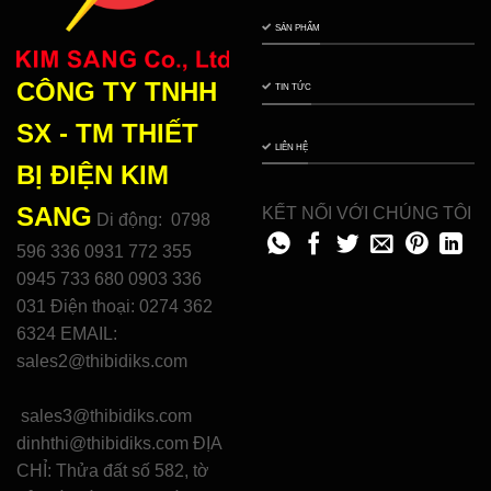
SẢN PHẨM
CÔNG TY TNHH
TIN TỨC
SX - TM THIẾT
LIÊN HỆ
BỊ ĐIỆN
KIM
SANG
KẾT NỐI VỚI CHÚNG TÔI
Di động: 0798
596 336 0931 772 355
0945 733 680 0903 336
031 Điện thoại: 0274 362
6324 EMAIL:
sales2@thibidiks.com
sales3@thibidiks.com
dinhthi@thibidiks.com ĐỊA
CHỈ: Thửa đất số 582, tờ