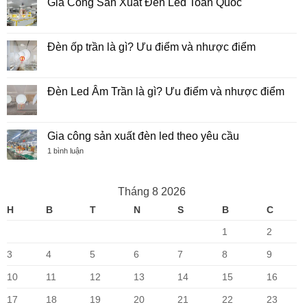
Gia Công Sản Xuất Đèn Led Toàn Quốc
CHUẨN
bình
Nam
VÀ
luận
Không
GIẢI
ở
có
PHÁP
So
bình
OEM
sánh
luận
Đèn ốp trần là gì? Ưu điểm và nhược điểm
TẠI
Đèn
ở
VIỆT
huỳnh
Gia
Không
NAM
quang
Công
có
và
Sản
bình
Đèn
Xuất
luận
Đèn Led Âm Trần là gì? Ưu điểm và nhược điểm
led
Đèn
ở
–
Led
Đèn
Không
Ưu
Toàn
ốp
có
điểm,
Quốc
trần
bình
nhược
là
luận
Gia công sản xuất đèn led theo yêu cầu
điểm
gì?
ở
Ưu
Đèn
ở
1 bình luận
điểm
Led
Gia
và
Âm
công
nhược
Trần
sản
điểm
là
xuất
Tháng 8 2026
gì?
đèn
Ưu
led
H
B
T
N
S
B
C
điểm
theo
và
yêu
nhược
cầu
1
2
điểm
3
4
5
6
7
8
9
10
11
12
13
14
15
16
17
18
19
20
21
22
23