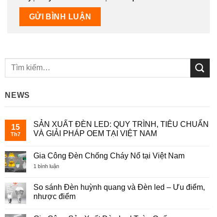
NEWS
SẢN XUẤT ĐÈN LED: QUY TRÌNH, TIÊU CHUẨN
15
VÀ GIẢI PHÁP OEM TẠI VIỆT NAM
Th7
Không
có
Gia Công Đèn Chống Cháy Nổ tại Việt Nam
bình
luận
ở
1 bình luận
ở
Gia
SẢN
Công
XUẤT
Đèn
So sánh Đèn huỳnh quang và Đèn led – Ưu điểm,
ĐÈN
Chống
LED:
nhược điểm
Cháy
QUY
Nổ
TRÌNH,
Không
tại
TIÊU
có
Việt