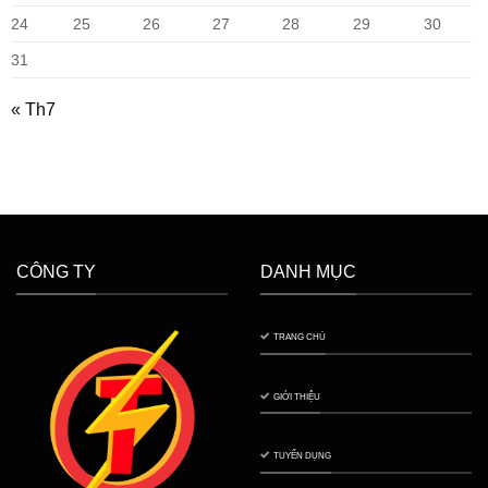
24
25
26
27
28
29
30
31
« Th7
CÔNG TY
DANH MỤC
TRANG CHỦ
GIỚI THIỆU
TUYỂN DỤNG