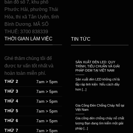
bản đồ số 7, khu phố
Phước Hải, phường Thái
Hòa, thị xã Tân Uyên, tỉnh
Bình Dương. MÃ SỐ
THUẾ: 3700 838339
THỜI GIAN LÀM VIỆC
TIN TỨC
Ghé thăm chúng tôi để
SẢN XUẤT ĐÈN LED: QUY
được tư vấn tốt nhất và
TRÌNH, TIÊU CHUẨN VÀ GIẢI
PHÁP OEM TẠI VIỆT NAM
hoàn toàn miễn phí.
Sản xuất đèn LED không chỉ là
THỨ 2
7am > 5pm
lắp ráp linh kiện Nếu cách đây
hơn [...]
THỨ 3
7am > 5pm
THỨ 4
7am > 5pm
Gia Công Đèn Chống Cháy Nổ tại
Việt Nam
THỨ 5
7am > 5pm
Gia công đèn chống cháy nổ chất
THỨ 6
7am > 5pm
lượng Bạn đang tìm kiếm một giải
pháp [...]
THỨ 7
7am > 5pm