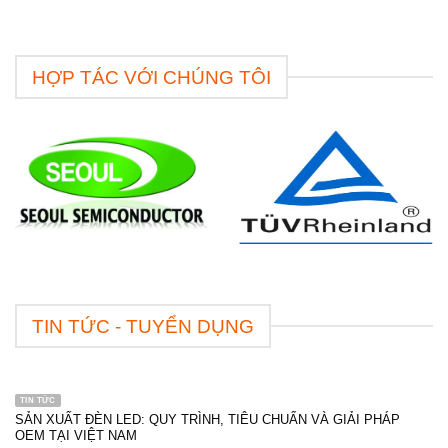
HỢP TÁC VỚI CHÚNG TÔI
TIN TỨC - TUYỂN DỤNG
TIN TỨC
SẢN XUẤT ĐÈN LED: QUY TRÌNH, TIÊU CHUẨN VÀ GIẢI PHÁP
OEM TẠI VIỆT NAM