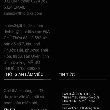
031 Điện thoại: 0274 362
6324 EMAIL:
sales2@thibidiks.com
sales3@thibidiks.com
dinhthi@thibidiks.com ĐỊA
CHỈ: Thửa đất số 582, tờ
bản đồ số 7, khu phố
Phước Hải, phường Thái
Hòa, thị xã Tân Uyên, tỉnh
Bình Dương. MÃ SỐ
THUẾ: 3700 838339
THỜI GIAN LÀM VIỆC
TIN TỨC
Ghé thăm chúng tôi để
SẢN XUẤT ĐÈN LED: QUY
được tư vấn tốt nhất và
TRÌNH, TIÊU CHUẨN VÀ GIẢI
PHÁP OEM TẠI VIỆT NAM
hoàn toàn miễn phí.
Sản xuất đèn LED không chỉ là
THỨ 2