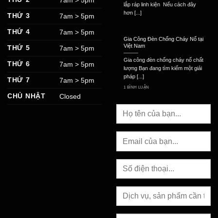
7am > 5pm
lắp ráp linh kiện Nếu cách đây
hơn [...]
THỨ 3
7am > 5pm
THỨ 4
7am > 5pm
Gia Công Đèn Chống Cháy Nổ tại
Việt Nam
THỨ 5
7am > 5pm
Gia công đèn chống cháy nổ chất
THỨ 6
7am > 5pm
lượng Bạn đang tìm kiếm một giải
pháp [...]
THỨ 7
7am > 5pm
1 BÌNH LUẬN
CHỦ NHẬT
Closed