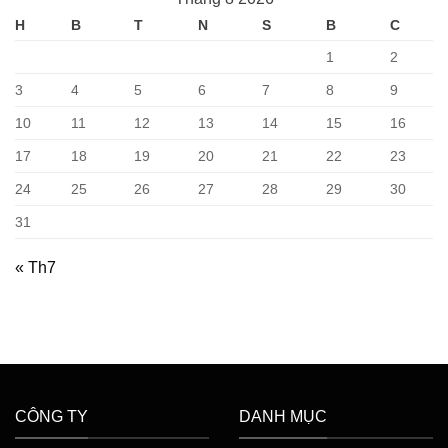
gì?
đèn
Ưu
led
H
B
T
N
S
B
C
điểm
theo
và
yêu
nhược
cầu
1
2
điểm
3
4
5
6
7
8
9
10
11
12
13
14
15
16
17
18
19
20
21
22
23
24
25
26
27
28
29
30
31
« Th7
CÔNG TY
DANH MỤC