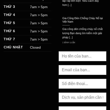
lắp ráp linh kiện Nếu cách đây
hơn [...]
THỨ 3
7am > 5pm
THỨ 4
7am > 5pm
Gia Công Đèn Chống Cháy Nổ tại
Việt Nam
THỨ 5
7am > 5pm
Gia công đèn chống cháy nổ chất
THỨ 6
7am > 5pm
lượng Bạn đang tìm kiếm một giải
pháp [...]
THỨ 7
7am > 5pm
1 BÌNH LUẬN
CHỦ NHẬT
Closed