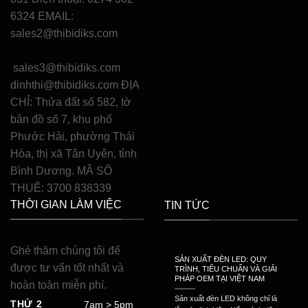
6324 EMAIL:
sales2@thibidiks.com
sales3@thibidiks.com
dinhthi@thibidiks.com ĐỊA
CHỈ: Thửa đất số 582, tờ
bản đồ số 7, khu phố
Phước Hải, phường Thái
Hòa, thị xã Tân Uyên, tỉnh
Bình Dương. MÃ SỐ
THUẾ: 3700 838339
THỜI GIAN LÀM VIỆC
TIN TỨC
Ghé thăm chúng tôi để
SẢN XUẤT ĐÈN LED: QUY
được tư vấn tốt nhất và
TRÌNH, TIÊU CHUẨN VÀ GIẢI
PHÁP OEM TẠI VIỆT NAM
hoàn toàn miễn phí.
Sản xuất đèn LED không chỉ là
THỨ 2
7am > 5pm