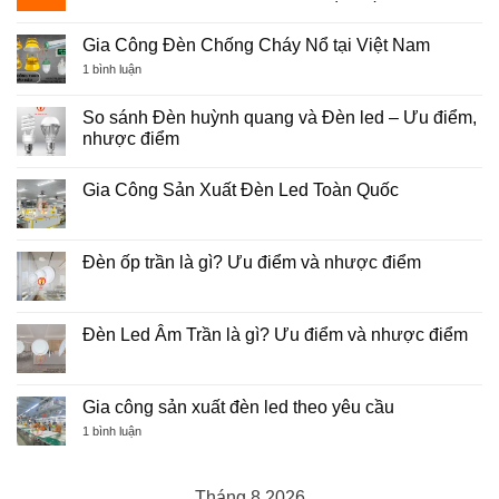
Không
có
Gia Công Đèn Chống Cháy Nổ tại Việt Nam
bình
luận
ở
1 bình luận
ở
Gia
SẢN
Công
XUẤT
Đèn
So sánh Đèn huỳnh quang và Đèn led – Ưu điểm,
ĐÈN
Chống
LED:
nhược điểm
Cháy
QUY
Nổ
TRÌNH,
Không
tại
TIÊU
có
Việt
Gia Công Sản Xuất Đèn Led Toàn Quốc
CHUẨN
bình
Nam
VÀ
luận
Không
GIẢI
ở
có
PHÁP
So
bình
OEM
sánh
luận
Đèn ốp trần là gì? Ưu điểm và nhược điểm
TẠI
Đèn
ở
VIỆT
huỳnh
Gia
Không
NAM
quang
Công
có
và
Sản
bình
Đèn
Xuất
luận
Đèn Led Âm Trần là gì? Ưu điểm và nhược điểm
led
Đèn
ở
–
Led
Đèn
Không
Ưu
Toàn
ốp
có
điểm,
Quốc
trần
bình
nhược
là
luận
Gia công sản xuất đèn led theo yêu cầu
điểm
gì?
ở
Ưu
Đèn
ở
1 bình luận
điểm
Led
Gia
và
Âm
công
nhược
Trần
sản
điểm
là
xuất
Tháng 8 2026