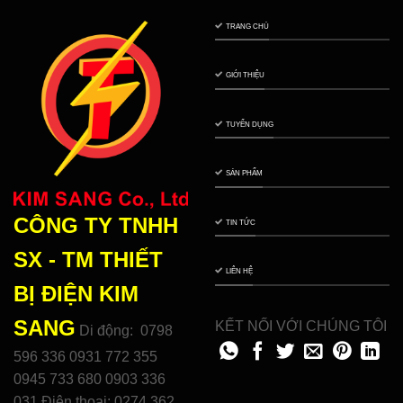
TRANG CHỦ
GIỚI THIỆU
TUYỂN DỤNG
SẢN PHẨM
CÔNG TY TNHH
TIN TỨC
SX - TM THIẾT
LIÊN HỆ
BỊ ĐIỆN
KIM
SANG
KẾT NỐI VỚI CHÚNG TÔI
Di động: 0798
596 336 0931 772 355
0945 733 680 0903 336
031 Điện thoại: 0274 362