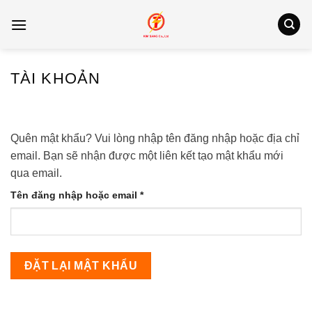
Bỏ
qua
nội
dung
TÀI KHOẢN
Quên mật khẩu? Vui lòng nhập tên đăng nhập hoặc địa chỉ
email. Bạn sẽ nhận được một liên kết tạo mật khẩu mới
qua email.
Bắt
Tên đăng nhập hoặc email
*
buộc
ĐẶT LẠI MẬT KHẨU