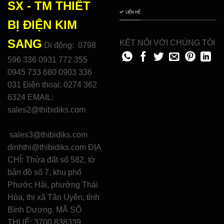
SX - TM THIẾT
LIÊN HỆ
BỊ ĐIỆN
KIM
SANG
KẾT NỐI VỚI CHÚNG TÔI
Di động: 0798
596 336 0931 772 355
0945 733 680 0903 336
031 Điện thoại: 0274 362
6324 EMAIL:
sales2@thibidiks.com
sales3@thibidiks.com
dinhthi@thibidiks.com ĐỊA
CHỈ: Thửa đất số 582, tờ
bản đồ số 7, khu phố
Phước Hải, phường Thái
Hòa, thị xã Tân Uyên, tỉnh
Bình Dương. MÃ SỐ
THUẾ: 3700 838339