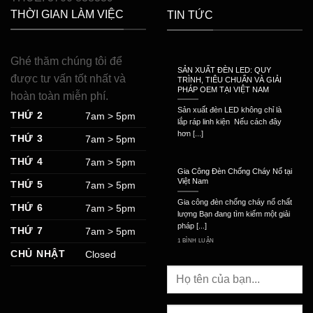
THỜI GIAN LÀM VIỆC
TIN TỨC
Ghé thăm chúng tôi để
SẢN XUẤT ĐÈN LED: QUY
được tư vấn tốt nhất và
TRÌNH, TIÊU CHUẨN VÀ GIẢI
PHÁP OEM TẠI VIỆT NAM
hoàn toàn miễn phí.
Sản xuất đèn LED không chỉ là
THỨ 2
7am > 5pm
lắp ráp linh kiện Nếu cách đây
hơn [...]
THỨ 3
7am > 5pm
THỨ 4
7am > 5pm
Gia Công Đèn Chống Cháy Nổ tại
Việt Nam
THỨ 5
7am > 5pm
Gia công đèn chống cháy nổ chất
THỨ 6
7am > 5pm
lượng Bạn đang tìm kiếm một giải
pháp [...]
THỨ 7
7am > 5pm
1 BÌNH LUẬN
CHỦ NHẬT
Closed