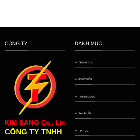
CÔNG TY
DANH MỤC
TRANG CHỦ
GIỚI THIỆU
TUYỂN DỤNG
SẢN PHẨM
CÔNG TY TNHH
TIN TỨC