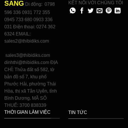
SANG
KẾT NỐI VỚI CHÚNG TÔI
Di động: 0798
596 336 0931 772 355
0945 733 680 0903 336
031 Điện thoại: 0274 362
6324 EMAIL:
sales2@thibidiks.com
sales3@thibidiks.com
dinhthi@thibidiks.com ĐỊA
CHỈ: Thửa đất số 582, tờ
bản đồ số 7, khu phố
Phước Hải, phường Thái
Hòa, thị xã Tân Uyên, tỉnh
Bình Dương. MÃ SỐ
THUẾ: 3700 838339
THỜI GIAN LÀM VIỆC
TIN TỨC