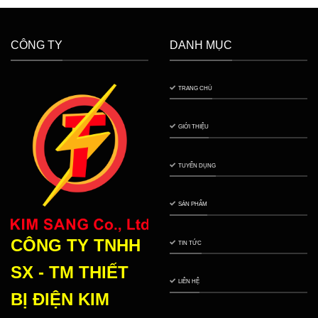
CÔNG TY
DANH MỤC
TRANG CHỦ
GIỚI THIỆU
TUYỂN DỤNG
SẢN PHẨM
CÔNG TY TNHH
TIN TỨC
SX - TM THIẾT
LIÊN HỆ
BỊ ĐIỆN
KIM