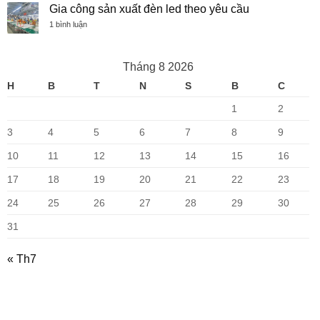
là
luận
Gia công sản xuất đèn led theo yêu cầu
điểm
gì?
ở
Ưu
Đèn
ở
1 bình luận
điểm
Led
Gia
và
Âm
công
nhược
Trần
sản
điểm
là
xuất
Tháng 8 2026
gì?
đèn
Ưu
led
H
B
T
N
S
B
C
điểm
theo
và
yêu
nhược
cầu
1
2
điểm
3
4
5
6
7
8
9
10
11
12
13
14
15
16
17
18
19
20
21
22
23
24
25
26
27
28
29
30
31
« Th7