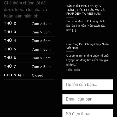
Ghé thăm chúng tôi để
SẢN XUẤT ĐÈN LED: QUY
được tư vấn tốt nhất và
TRÌNH, TIÊU CHUẨN VÀ GIẢI
PHÁP OEM TẠI VIỆT NAM
hoàn toàn miễn phí.
Sản xuất đèn LED không chỉ là
THỨ 2
7am > 5pm
lắp ráp linh kiện Nếu cách đây
hơn [...]
THỨ 3
7am > 5pm
THỨ 4
7am > 5pm
Gia Công Đèn Chống Cháy Nổ tại
Việt Nam
THỨ 5
7am > 5pm
Gia công đèn chống cháy nổ chất
THỨ 6
7am > 5pm
lượng Bạn đang tìm kiếm một giải
pháp [...]
THỨ 7
7am > 5pm
1 BÌNH LUẬN
CHỦ NHẬT
Closed