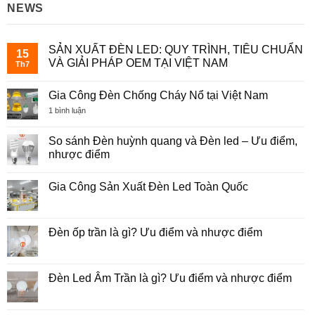
NEWS
SẢN XUẤT ĐÈN LED: QUY TRÌNH, TIÊU CHUẨN
15
VÀ GIẢI PHÁP OEM TẠI VIỆT NAM
Th7
Không
có
Gia Công Đèn Chống Cháy Nổ tại Việt Nam
bình
luận
ở
1 bình luận
ở
Gia
SẢN
Công
XUẤT
Đèn
So sánh Đèn huỳnh quang và Đèn led – Ưu điểm,
ĐÈN
Chống
LED:
nhược điểm
Cháy
QUY
Nổ
TRÌNH,
Không
tại
TIÊU
có
Việt
Gia Công Sản Xuất Đèn Led Toàn Quốc
CHUẨN
bình
Nam
VÀ
luận
Không
GIẢI
ở
có
PHÁP
So
bình
OEM
sánh
luận
Đèn ốp trần là gì? Ưu điểm và nhược điểm
TẠI
Đèn
ở
VIỆT
huỳnh
Gia
Không
NAM
quang
Công
có
và
Sản
bình
Đèn
Xuất
luận
Đèn Led Âm Trần là gì? Ưu điểm và nhược điểm
led
Đèn
ở
–
Led
Đèn
Không
Ưu
Toàn
ốp
có
điểm,
Quốc
trần
bình
nhược