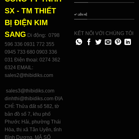
SX - TM THIẾT
LIÊN HỆ
BỊ ĐIỆN
KIM
SANG
KẾT NỐI VỚI CHÚNG TÔI
Di động: 0798
596 336 0931 772 355
0945 733 680 0903 336
031 Điện thoại: 0274 362
6324 EMAIL:
sales2@thibidiks.com
sales3@thibidiks.com
dinhthi@thibidiks.com ĐỊA
CHỈ: Thửa đất số 582, tờ
bản đồ số 7, khu phố
Phước Hải, phường Thái
Hòa, thị xã Tân Uyên, tỉnh
Bình Dương. MÃ SỐ