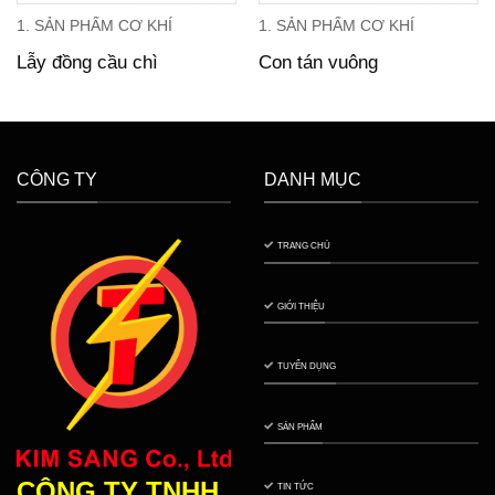
1. SẢN PHẨM CƠ KHÍ
1. SẢN PHẨM CƠ KHÍ
Lẫy đồng cầu chì
Con tán vuông
CÔNG TY
DANH MỤC
TRANG CHỦ
GIỚI THIỆU
TUYỂN DỤNG
SẢN PHẨM
CÔNG TY TNHH
TIN TỨC