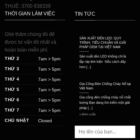
THUẾ: 3700 838339
THỜI GIAN LÀM VIỆC
TIN TỨC
Ghé thăm chúng tôi để
SẢN XUẤT ĐÈN LED: QUY
được tư vấn tốt nhất và
TRÌNH, TIÊU CHUẨN VÀ GIẢI
PHÁP OEM TẠI VIỆT NAM
hoàn toàn miễn phí.
Sản xuất đèn LED không chỉ là
THỨ 2
7am > 5pm
lắp ráp linh kiện Nếu cách đây
hơn [...]
THỨ 3
7am > 5pm
THỨ 4
7am > 5pm
Gia Công Đèn Chống Cháy Nổ tại
Việt Nam
THỨ 5
7am > 5pm
Gia công đèn chống cháy nổ chất
THỨ 6
7am > 5pm
lượng Bạn đang tìm kiếm một giải
pháp [...]
THỨ 7
7am > 5pm
1 BÌNH LUẬN
CHỦ NHẬT
Closed