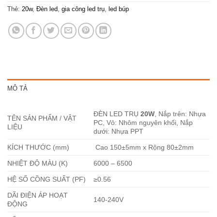
Thẻ:
20w
,
Đèn led
,
gia công led trụ
,
led búp
MÔ TẢ
ĐÈN LED TRỤ
20W
, Nắp trên: Nhựa
TÊN SẢN PHẨM / VẬT
PC, Vỏ: Nhôm nguyên khối, Nắp
LIỆU
dưới: Nhựa PPT
KÍCH THƯỚC (mm)
Cao 150±5mm x Rộng 80±2mm
NHIỆT ĐỘ MÀU (K)
6000 – 6500
HỆ SỐ CỒNG SUẤT (PF)
≥0.56
DÃI ĐIỆN ÁP HOẠT
140-240V
ĐỘNG