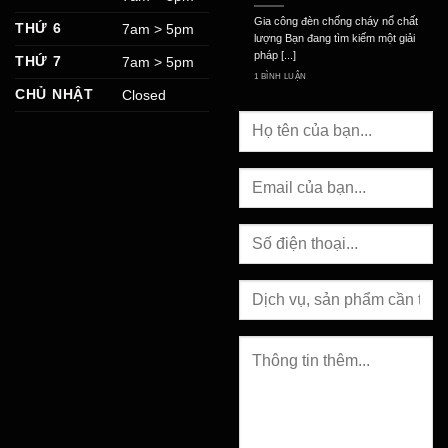
Gia công đèn chống cháy nổ chất
THỨ 6
7am > 5pm
lượng Bạn đang tìm kiếm một giải
pháp [...]
THỨ 7
7am > 5pm
1 BÌNH LUẬN
CHỦ NHẬT
Closed