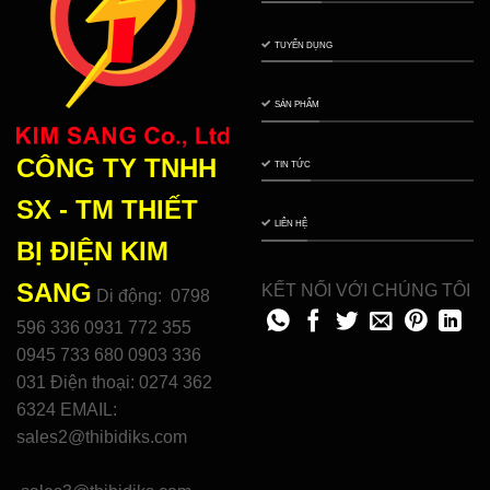
TUYỂN DỤNG
SẢN PHẨM
CÔNG TY TNHH
TIN TỨC
SX - TM THIẾT
LIÊN HỆ
BỊ ĐIỆN
KIM
SANG
KẾT NỐI VỚI CHÚNG TÔI
Di động: 0798
596 336 0931 772 355
0945 733 680 0903 336
031 Điện thoại: 0274 362
6324 EMAIL:
sales2@thibidiks.com