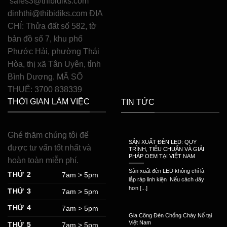
sales3@thibidiks.com
dinhthi@thibidiks.com ĐỊA
CHỈ: Thửa đất số 582, tờ
bản đồ số 7, khu phố
Phước Hải, phường Thái
Hòa, thị xã Tân Uyên, tỉnh
Bình Dương. MÃ SỐ
THUẾ: 3700 838339
THỜI GIAN LÀM VIỆC
TIN TỨC
Ghé thăm chúng tôi để
SẢN XUẤT ĐÈN LED: QUY
được tư vấn tốt nhất và
TRÌNH, TIÊU CHUẨN VÀ GIẢI
PHÁP OEM TẠI VIỆT NAM
hoàn toàn miễn phí.
Sản xuất đèn LED không chỉ là
THỨ 2
7am > 5pm
lắp ráp linh kiện Nếu cách đây
hơn [...]
THỨ 3
7am > 5pm
THỨ 4
7am > 5pm
Gia Công Đèn Chống Cháy Nổ tại
Việt Nam
THỨ 5
7am > 5pm