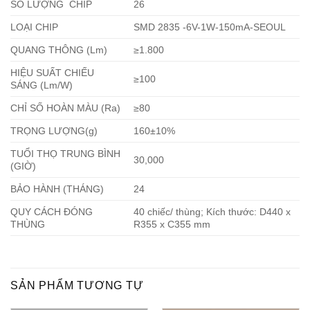
SỐ LƯỢNG CHIP
26
LOẠI CHIP
SMD 2835 -6V-1W-150mA-SEOUL
QUANG THÔNG (Lm)
≥1.800
HIỆU SUẤT CHIẾU
≥100
SÁNG (Lm/W)
CHỈ SỐ HOÀN MÀU (Ra)
≥80
TRỌNG LƯỢNG(g)
160±10%
TUỔI THỌ TRUNG BÌNH
30,000
(GIỜ)
BẢO HÀNH (THÁNG)
24
QUY CÁCH ĐÓNG
40 chiếc/ thùng; Kích thước: D440 x
THÙNG
R355 x C355 mm
SẢN PHẨM TƯƠNG TỰ