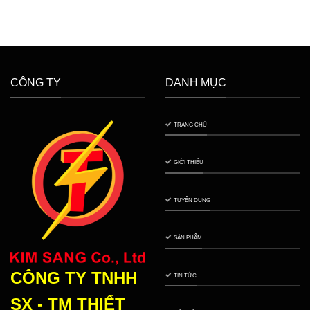
CÔNG TY
DANH MỤC
TRANG CHỦ
GIỚI THIỆU
TUYỂN DỤNG
SẢN PHẨM
CÔNG TY TNHH
TIN TỨC
SX - TM THIẾT