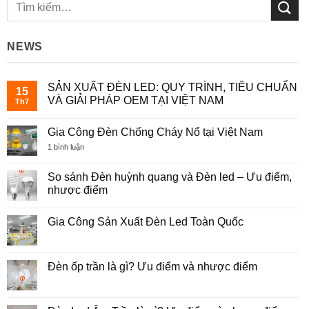
NEWS
SẢN XUẤT ĐÈN LED: QUY TRÌNH, TIÊU CHUẨN
15
VÀ GIẢI PHÁP OEM TẠI VIỆT NAM
Th7
Không
có
Gia Công Đèn Chống Cháy Nổ tại Việt Nam
bình
luận
ở
1 bình luận
ở
Gia
SẢN
Công
XUẤT
Đèn
So sánh Đèn huỳnh quang và Đèn led – Ưu điểm,
ĐÈN
Chống
LED:
nhược điểm
Cháy
QUY
Nổ
TRÌNH,
Không
tại
TIÊU
có
Việt
Gia Công Sản Xuất Đèn Led Toàn Quốc
CHUẨN
bình
Nam
VÀ
luận
Không
GIẢI
ở
có
PHÁP
So
bình
OEM
sánh
luận
Đèn ốp trần là gì? Ưu điểm và nhược điểm
TẠI
Đèn
ở
VIỆT
huỳnh
Gia
Không
NAM
quang
Công
có
và
Sản
bình
Đèn
Xuất
luận