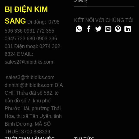
LIÊN HỆ
BỊ ĐIỆN
KIM
SANG
KẾT NỐI VỚI CHÚNG TÔI
Di động: 0798
596 336 0931 772 355
0945 733 680 0903 336
031 Điện thoại: 0274 362
6324 EMAIL:
sales2@thibidiks.com
sales3@thibidiks.com
dinhthi@thibidiks.com ĐỊA
CHỈ: Thửa đất số 582, tờ
bản đồ số 7, khu phố
Phước Hải, phường Thái
Hòa, thị xã Tân Uyên, tỉnh
Bình Dương. MÃ SỐ
THUẾ: 3700 838339