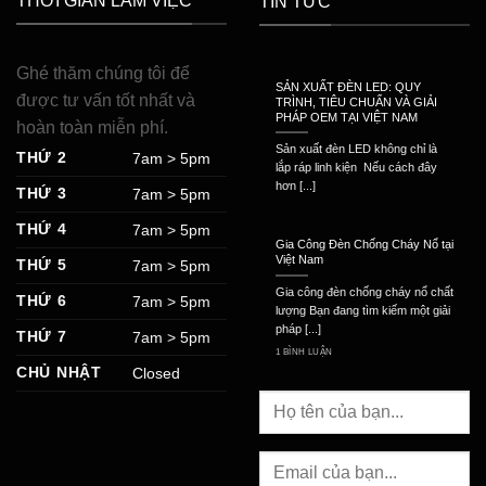
THỜI GIAN LÀM VIỆC
TIN TỨC
Ghé thăm chúng tôi để
SẢN XUẤT ĐÈN LED: QUY
được tư vấn tốt nhất và
TRÌNH, TIÊU CHUẨN VÀ GIẢI
PHÁP OEM TẠI VIỆT NAM
hoàn toàn miễn phí.
Sản xuất đèn LED không chỉ là
THỨ 2
7am > 5pm
lắp ráp linh kiện Nếu cách đây
hơn [...]
THỨ 3
7am > 5pm
THỨ 4
7am > 5pm
Gia Công Đèn Chống Cháy Nổ tại
Việt Nam
THỨ 5
7am > 5pm
Gia công đèn chống cháy nổ chất
THỨ 6
7am > 5pm
lượng Bạn đang tìm kiếm một giải
pháp [...]
THỨ 7
7am > 5pm
1 BÌNH LUẬN
CHỦ NHẬT
Closed