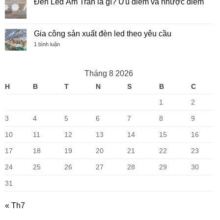
Đèn Led Âm Trần là gì? Ưu điểm và nhược điểm
led
Đèn
ở
–
Led
Đèn
Không
Ưu
Toàn
ốp
có
điểm,
Quốc
trần
bình
nhược
là
luận
Gia công sản xuất đèn led theo yêu cầu
điểm
gì?
ở
Ưu
Đèn
ở
1 bình luận
điểm
Led
Gia
và
Âm
công
nhược
Trần
sản
điểm
là
xuất
Tháng 8 2026
gì?
đèn
Ưu
led
H
B
T
N
S
B
C
điểm
theo
và
yêu
nhược
cầu
1
2
điểm
3
4
5
6
7
8
9
10
11
12
13
14
15
16
17
18
19
20
21
22
23
24
25
26
27
28
29
30
31
« Th7