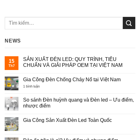
NEWS
SẢN XUẤT ĐÈN LED: QUY TRÌNH, TIÊU
15
CHUẨN VÀ GIẢI PHÁP OEM TẠI VIỆT NAM
Th7
Không
có
Gia Công Đèn Chống Cháy Nổ tại Việt Nam
bình
luận
ở
1 bình luận
ở
Gia
SẢN
Công
XUẤT
Đèn
So sánh Đèn huỳnh quang và Đèn led – Ưu điểm,
ĐÈN
Chống
LED:
nhược điểm
Cháy
QUY
Nổ
TRÌNH,
Không
tại
TIÊU
có
Việt
Gia Công Sản Xuất Đèn Led Toàn Quốc
CHUẨN
bình
Nam
VÀ
luận
Không
GIẢI
ở
có
PHÁP
So
bình
OEM
sánh
luận