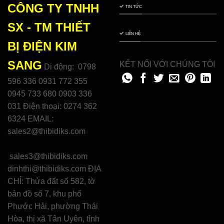
CÔNG TY TNHH
TIN TỨC
SX - TM THIẾT
LIÊN HỆ
BỊ ĐIỆN
KIM
SANG
KẾT NỐI VỚI CHÚNG TÔI
Di động: 0798
596 336 0931 772 355
0945 733 680 0903 336
031 Điện thoại: 0274 362
6324 EMAIL:
sales2@thibidiks.com
sales3@thibidiks.com
dinhthi@thibidiks.com ĐỊA
CHỈ: Thửa đất số 582, tờ
bản đồ số 7, khu phố
Phước Hải, phường Thái
Hòa, thị xã Tân Uyên, tỉnh