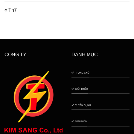
« Th7
CÔNG TY
DANH MỤC
TRANG CHỦ
GIỚI THIỆU
TUYỂN DỤNG
SẢN PHẨM