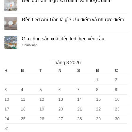
Đèn ốp trần là gì? Ưu điểm và nhược điểm
TẠI
Đèn
ở
VIỆT
huỳnh
Gia
Không
NAM
quang
Công
có
và
Sản
bình
Đèn
Xuất
luận
Đèn Led Âm Trần là gì? Ưu điểm và nhược điểm
led
Đèn
ở
–
Led
Đèn
Không
Ưu
Toàn
ốp
có
điểm,
Quốc
trần
bình
nhược
là
luận
Gia công sản xuất đèn led theo yêu cầu
điểm
gì?
ở
Ưu
Đèn
ở
1 bình luận
điểm
Led
Gia
và
Âm
công
nhược
Trần
sản
điểm
là
xuất
Tháng 8 2026
gì?
đèn
Ưu
led
H
B
T
N
S
B
C
điểm
theo
và
yêu
nhược
cầu
1
2
điểm
3
4
5
6
7
8
9
10
11
12
13
14
15
16
17
18
19
20
21
22
23
24
25
26
27
28
29
30
31