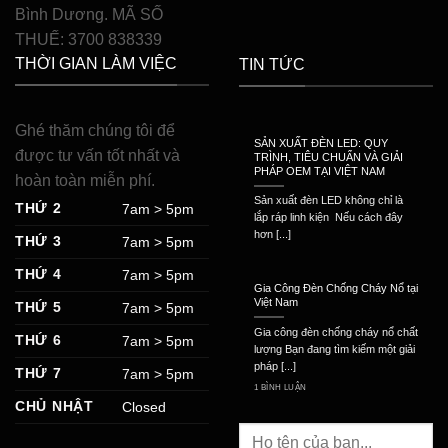
Bình Dương. MÃ SỐ
THUẾ: 3700 838339
THỜI GIAN LÀM VIỆC
TIN TỨC
Ghé thăm chúng tôi để
SẢN XUẤT ĐÈN LED: QUY
được tư vấn tốt nhất và
TRÌNH, TIÊU CHUẨN VÀ GIẢI
PHÁP OEM TẠI VIỆT NAM
hoàn toàn miễn phí.
Sản xuất đèn LED không chỉ là
THỨ 2
7am > 5pm
lắp ráp linh kiện Nếu cách đây
hơn [...]
THỨ 3
7am > 5pm
THỨ 4
7am > 5pm
Gia Công Đèn Chống Cháy Nổ tại
Việt Nam
THỨ 5
7am > 5pm
Gia công đèn chống cháy nổ chất
THỨ 6
7am > 5pm
lượng Bạn đang tìm kiếm một giải
pháp [...]
THỨ 7
7am > 5pm
1 BÌNH LUẬN
CHỦ NHẬT
Closed