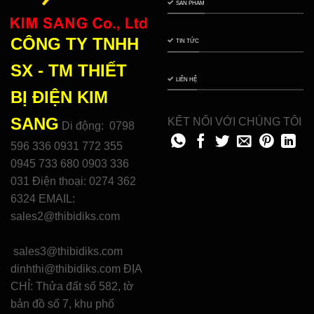
SẢN PHẨM
CÔNG TY TNHH
TIN TỨC
SX - TM THIẾT
LIÊN HỆ
BỊ ĐIỆN
KIM
SANG
KẾT NỐI VỚI CHÚNG TÔI
Di động: 0798
596 336 0931 772 355
0945 733 680 0903 336
031 Điện thoại: 0274 362
6324 EMAIL:
sales2@thibidiks.com
sales3@thibidiks.com
dinhthi@thibidiks.com ĐỊA
CHỈ: Thửa đất số 582, tờ
bản đồ số 7, khu phố