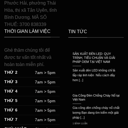
Phước Hải, phường Thái
Hòa, thị xã Tân Uyên, tỉnh
Bình Dương. MÃ SỐ
THUẾ: 3700 838339
THỜI GIAN LÀM VIỆC
TIN TỨC
Ghé thăm chúng tôi để
SẢN XUẤT ĐÈN LED: QUY
được tư vấn tốt nhất và
TRÌNH, TIÊU CHUẨN VÀ GIẢI
PHÁP OEM TẠI VIỆT NAM
hoàn toàn miễn phí.
Sản xuất đèn LED không chỉ là
THỨ 2
7am > 5pm
lắp ráp linh kiện Nếu cách đây
hơn [...]
THỨ 3
7am > 5pm
THỨ 4
7am > 5pm
Gia Công Đèn Chống Cháy Nổ tại
Việt Nam
THỨ 5
7am > 5pm
Gia công đèn chống cháy nổ chất
THỨ 6
7am > 5pm
lượng Bạn đang tìm kiếm một giải
pháp [...]
THỨ 7
7am > 5pm
1 BÌNH LUẬN