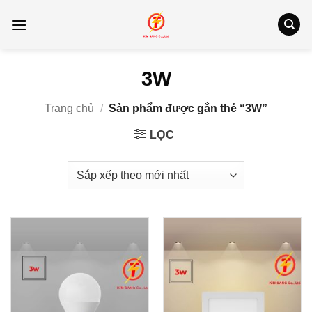
Bỏ
qua
nội
dung
3W
Trang chủ
/
Sản phẩm được gắn thẻ “3W”
LỌC