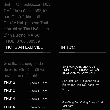
dinhthi@thibidiks.com ĐỊA
CHỈ: Thửa đất số 582, tờ
bản đồ số 7, khu phố
Phước Hải, phường Thái
Hòa, thị xã Tân Uyên, tỉnh
Bình Dương. MÃ SỐ
THUẾ: 3700 838339
THỜI GIAN LÀM VIỆC
TIN TỨC
Ghé thăm chúng tôi để
SẢN XUẤT ĐÈN LED: QUY
được tư vấn tốt nhất và
TRÌNH, TIÊU CHUẨN VÀ GIẢI
PHÁP OEM TẠI VIỆT NAM
hoàn toàn miễn phí.
Sản xuất đèn LED không chỉ là
THỨ 2
7am > 5pm
lắp ráp linh kiện Nếu cách đây
hơn [...]
THỨ 3
7am > 5pm
THỨ 4
7am > 5pm
Gia Công Đèn Chống Cháy Nổ tại
Việt Nam
THỨ 5
7am > 5pm