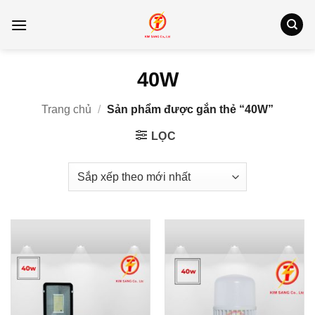
Bỏ
qua
nội
dung
40W
Trang chủ
/
Sản phẩm được gắn thẻ “40W”
LỌC