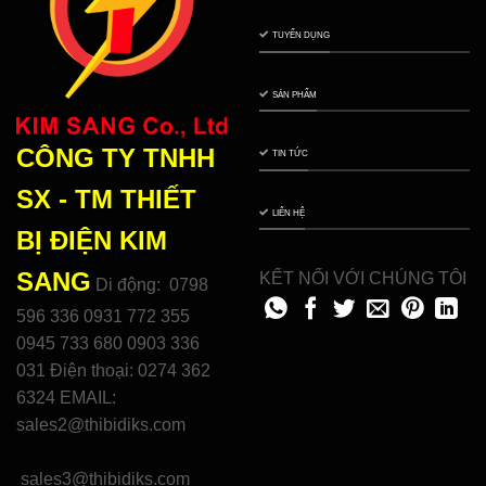
TUYỂN DỤNG
SẢN PHẨM
CÔNG TY TNHH
TIN TỨC
SX - TM THIẾT
LIÊN HỆ
BỊ ĐIỆN
KIM
SANG
KẾT NỐI VỚI CHÚNG TÔI
Di động: 0798
596 336 0931 772 355
0945 733 680 0903 336
031 Điện thoại: 0274 362
6324 EMAIL:
sales2@thibidiks.com
sales3@thibidiks.com