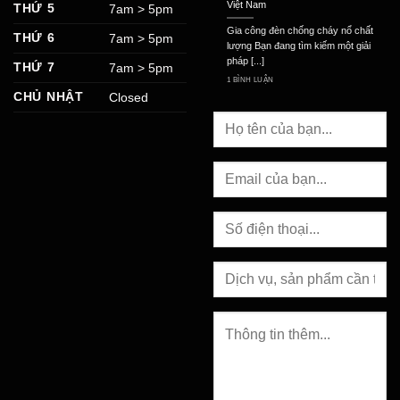
Việt Nam
THỨ 5
7am > 5pm
Gia công đèn chống cháy nổ chất
THỨ 6
7am > 5pm
lượng Bạn đang tìm kiếm một giải
pháp [...]
THỨ 7
7am > 5pm
1 BÌNH LUẬN
CHỦ NHẬT
Closed