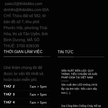
sales3@thibidiks.com
dinhthi@thibidiks.com ĐỊA
CHỈ: Thửa đất số 582, tờ
bản đồ số 7, khu phố
Phước Hải, phường Thái
Hòa, thị xã Tân Uyên, tỉnh
Bình Dương. MÃ SỐ
THUẾ: 3700 838339
THỜI GIAN LÀM VIỆC
TIN TỨC
Ghé thăm chúng tôi để
SẢN XUẤT ĐÈN LED: QUY
được tư vấn tốt nhất và
TRÌNH, TIÊU CHUẨN VÀ GIẢI
PHÁP OEM TẠI VIỆT NAM
hoàn toàn miễn phí.
Sản xuất đèn LED không chỉ là
THỨ 2
7am > 5pm
lắp ráp linh kiện Nếu cách đây
hơn [...]
THỨ 3
7am > 5pm
THỨ 4
7am > 5pm
Gia Công Đèn Chống Cháy Nổ tại