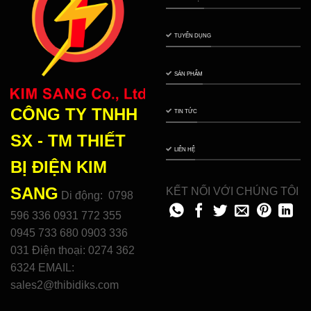
TUYỂN DỤNG
SẢN PHẨM
CÔNG TY TNHH
TIN TỨC
SX - TM THIẾT
LIÊN HỆ
BỊ ĐIỆN
KIM
SANG
KẾT NỐI VỚI CHÚNG TÔI
Di động: 0798
596 336 0931 772 355
0945 733 680 0903 336
031 Điện thoại: 0274 362
6324 EMAIL:
sales2@thibidiks.com