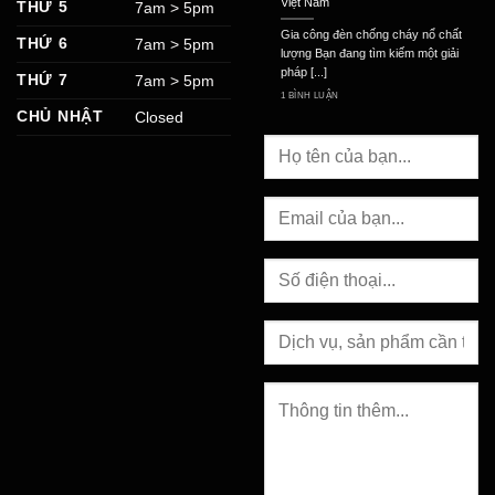
Việt Nam
THỨ 5
7am > 5pm
Gia công đèn chống cháy nổ chất
THỨ 6
7am > 5pm
lượng Bạn đang tìm kiếm một giải
pháp [...]
THỨ 7
7am > 5pm
1 BÌNH LUẬN
CHỦ NHẬT
Closed