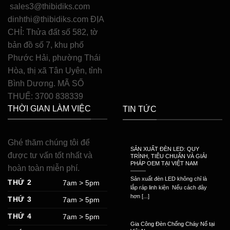
sales3@thibidiks.com
dinhthi@thibidiks.com ĐỊA
CHỈ: Thửa đất số 582, tờ
bản đồ số 7, khu phố
Phước Hải, phường Thái
Hòa, thị xã Tân Uyên, tỉnh
Bình Dương. MÃ SỐ
THUẾ: 3700 838339
THỜI GIAN LÀM VIỆC
TIN TỨC
Ghé thăm chúng tôi để
SẢN XUẤT ĐÈN LED: QUY
được tư vấn tốt nhất và
TRÌNH, TIÊU CHUẨN VÀ GIẢI
PHÁP OEM TẠI VIỆT NAM
hoàn toàn miễn phí.
Sản xuất đèn LED không chỉ là
THỨ 2
7am > 5pm
lắp ráp linh kiện Nếu cách đây
hơn [...]
THỨ 3
7am > 5pm
THỨ 4
7am > 5pm
Gia Công Đèn Chống Cháy Nổ tại