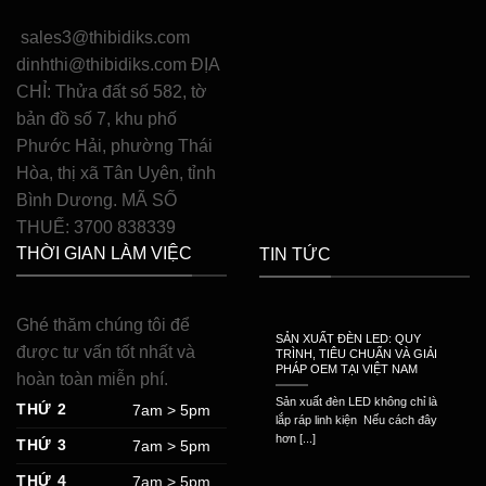
sales3@thibidiks.com
dinhthi@thibidiks.com ĐỊA
CHỈ: Thửa đất số 582, tờ
bản đồ số 7, khu phố
Phước Hải, phường Thái
Hòa, thị xã Tân Uyên, tỉnh
Bình Dương. MÃ SỐ
THUẾ: 3700 838339
THỜI GIAN LÀM VIỆC
TIN TỨC
Ghé thăm chúng tôi để
SẢN XUẤT ĐÈN LED: QUY
được tư vấn tốt nhất và
TRÌNH, TIÊU CHUẨN VÀ GIẢI
PHÁP OEM TẠI VIỆT NAM
hoàn toàn miễn phí.
Sản xuất đèn LED không chỉ là
THỨ 2
7am > 5pm
lắp ráp linh kiện Nếu cách đây
hơn [...]
THỨ 3
7am > 5pm
THỨ 4
7am > 5pm