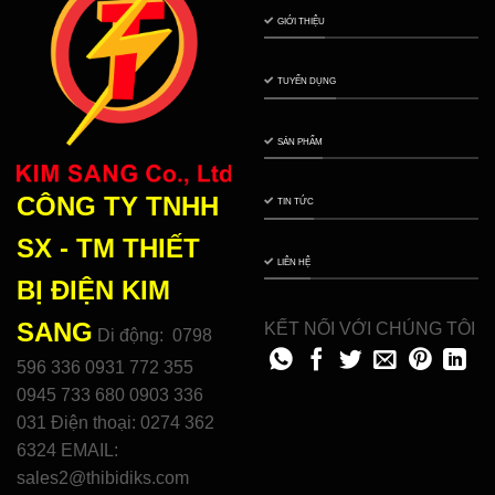
GIỚI THIỆU
TUYỂN DỤNG
SẢN PHẨM
CÔNG TY TNHH
TIN TỨC
SX - TM THIẾT
LIÊN HỆ
BỊ ĐIỆN
KIM
SANG
KẾT NỐI VỚI CHÚNG TÔI
Di động: 0798
596 336 0931 772 355
0945 733 680 0903 336
031 Điện thoại: 0274 362
6324 EMAIL:
sales2@thibidiks.com