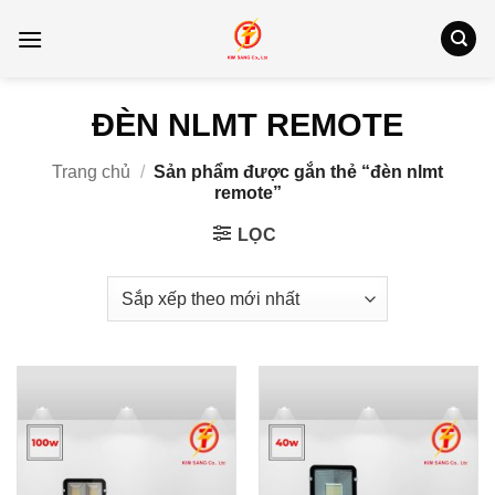
Bỏ
qua
nội
dung
ĐÈN NLMT REMOTE
Trang chủ
/
Sản phẩm được gắn thẻ “đèn nlmt
remote”
LỌC