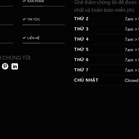
SẢN PHẨM
Ghé thăm chúng tôi để được t
nhất và hoàn toàn miễn phí.
THỨ 2
7am >
TIN TỨC
THỨ 3
7am >
LIÊN HỆ
THỨ 4
7am >
THỨ 5
7am >
I CHÚNG TÔI
THỨ 6
7am >
THỨ 7
7am >
CHỦ NHẬT
Closed