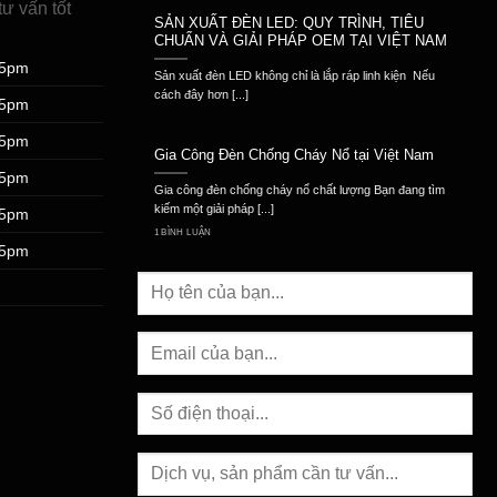
ư vấn tốt
SẢN XUẤT ĐÈN LED: QUY TRÌNH, TIÊU
CHUẨN VÀ GIẢI PHÁP OEM TẠI VIỆT NAM
 5pm
Sản xuất đèn LED không chỉ là lắp ráp linh kiện Nếu
cách đây hơn [...]
 5pm
 5pm
Gia Công Đèn Chống Cháy Nổ tại Việt Nam
 5pm
Gia công đèn chống cháy nổ chất lượng Bạn đang tìm
kiếm một giải pháp [...]
 5pm
1 BÌNH LUẬN
 5pm