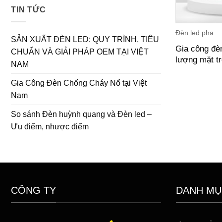
TIN TỨC
Đèn led pha
SẢN XUẤT ĐÈN LED: QUY TRÌNH, TIÊU
Gia công đè
CHUẨN VÀ GIẢI PHÁP OEM TẠI VIỆT
lượng mặt t
NAM
Gia Công Đèn Chống Cháy Nổ tại Việt
Nam
So sánh Đèn huỳnh quang và Đèn led –
Ưu điểm, nhược điểm
CÔNG TY
DANH MỤ