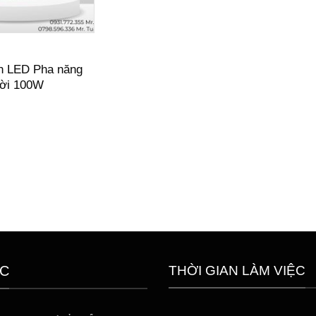
n LED Pha năng
rời 100W
THỜI GIAN LÀM VIỆC
C