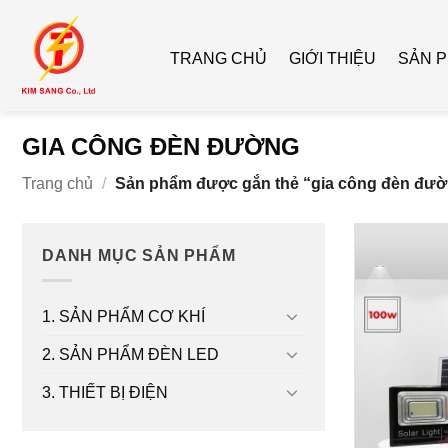
Bỏ
qua
TRANG CHỦ
GIỚI THIỆU
SẢN 
nội
dung
GIA CÔNG ĐÈN ĐƯỜNG
Trang chủ
/
Sản phẩm được gắn thẻ “gia công đèn đư
DANH MỤC SẢN PHẨM
1. SẢN PHẨM CƠ KHÍ
2. SẢN PHẨM ĐÈN LED
3. THIẾT BỊ ĐIỆN