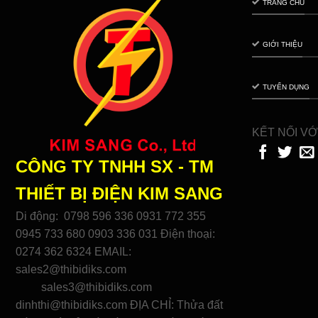
TRANG CHỦ
GIỚI THIỆU
TUYỂN DỤNG
KẾT NỐI VỚ
CÔNG TY TNHH SX - TM
THIẾT BỊ ĐIỆN
KIM SANG
Di động: 0798 596 336 0931 772 355
0945 733 680 0903 336 031 Điện thoại:
0274 362 6324 EMAIL:
sales2@thibidiks.com
sales3@thibidiks.com
dinhthi@thibidiks.com ĐỊA CHỈ: Thửa đất