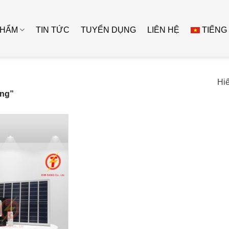
PHẨM
TIN TỨC
TUYỂN DỤNG
LIÊN HỆ
TIẾNG
Hiể
ờng”