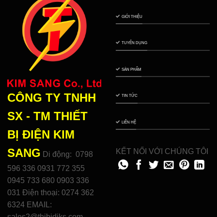
GIỚI THIỆU
TUYỂN DỤNG
SẢN PHẨM
CÔNG TY TNHH
TIN TỨC
SX - TM THIẾT
LIÊN HỆ
BỊ ĐIỆN
KIM
SANG
KẾT NỐI VỚI CHÚNG TÔI
Di động: 0798
596 336 0931 772 355
0945 733 680 0903 336
031 Điện thoại: 0274 362
6324 EMAIL:
sales2@thibidiks.com