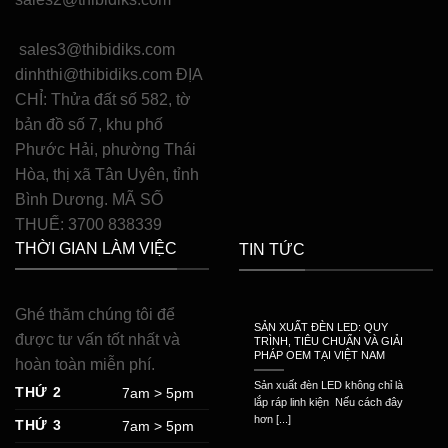
sales3@thibidiks.com
dinhthi@thibidiks.com ĐỊA
CHỈ: Thửa đất số 582, tờ
bản đồ số 7, khu phố
Phước Hải, phường Thái
Hòa, thị xã Tân Uyên, tỉnh
Bình Dương. MÃ SỐ
THUẾ: 3700 838339
THỜI GIAN LÀM VIỆC
TIN TỨC
Ghé thăm chúng tôi để
SẢN XUẤT ĐÈN LED: QUY
được tư vấn tốt nhất và
TRÌNH, TIÊU CHUẨN VÀ GIẢI
PHÁP OEM TẠI VIỆT NAM
hoàn toàn miễn phí.
Sản xuất đèn LED không chỉ là
THỨ 2
7am > 5pm
lắp ráp linh kiện Nếu cách đây
hơn [...]
THỨ 3
7am > 5pm