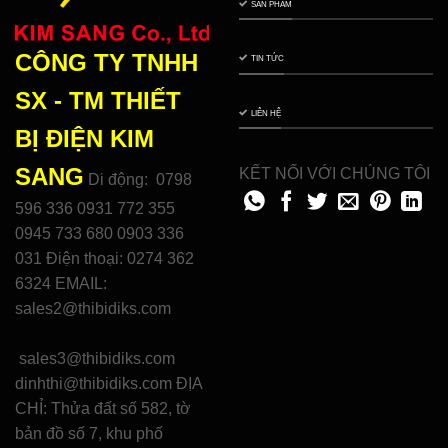
SẢN PHẨM
CÔNG TY TNHH
TIN TỨC
SX - TM THIẾT
LIÊN HỆ
BỊ ĐIỆN
KIM
SANG
KẾT NỐI VỚI CHÚNG TÔI
Di động: 0798
596 336 0931 772 355
0945 733 680 0903 336
031 Điện thoại: 0274 362
6324 EMAIL:
sales2@thibidiks.com
sales3@thibidiks.com
dinhthi@thibidiks.com ĐỊA
CHỈ: Thửa đất số 582, tờ
bản đồ số 7, khu phố