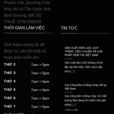
Phước Hải, phường Thái
Hòa, thị xã Tân Uyên, tỉnh
Bình Dương. MÃ SỐ
THUẾ: 3700 838339
THỜI GIAN LÀM VIỆC
TIN TỨC
Ghé thăm chúng tôi để
SẢN XUẤT ĐÈN LED: QUY
được tư vấn tốt nhất và
TRÌNH, TIÊU CHUẨN VÀ GIẢI
PHÁP OEM TẠI VIỆT NAM
hoàn toàn miễn phí.
Sản xuất đèn LED không chỉ là
THỨ 2
7am > 5pm
lắp ráp linh kiện Nếu cách đây
hơn [...]
THỨ 3
7am > 5pm
THỨ 4
7am > 5pm
Gia Công Đèn Chống Cháy Nổ tại
Việt Nam
THỨ 5
7am > 5pm
Gia công đèn chống cháy nổ chất
THỨ 6
7am > 5pm
lượng Bạn đang tìm kiếm một giải
pháp [...]
THỨ 7
7am > 5pm
1 BÌNH LUẬN