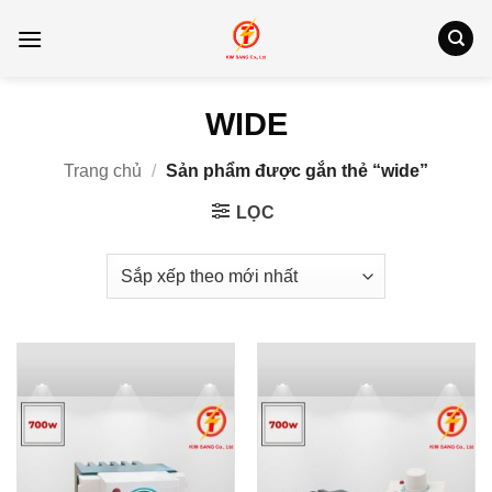
Bỏ
qua
nội
dung
WIDE
Trang chủ
/
Sản phẩm được gắn thẻ “wide”
LỌC