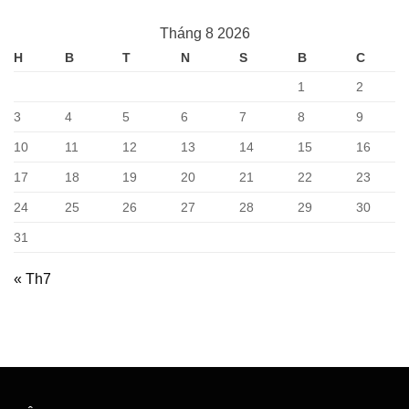
và
Âm
công
nhược
Trần
sản
điểm
là
xuất
Tháng 8 2026
gì?
đèn
Ưu
led
H
B
T
N
S
B
C
điểm
theo
và
yêu
nhược
cầu
1
2
điểm
3
4
5
6
7
8
9
10
11
12
13
14
15
16
17
18
19
20
21
22
23
24
25
26
27
28
29
30
31
« Th7