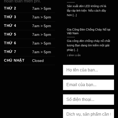
hoàn toàn miễn phí.
Sản xuất đèn LED không chỉ là
THỨ 2
7am > 5pm
lắp ráp linh kiện Nếu cách đây
hơn [...]
THỨ 3
7am > 5pm
THỨ 4
7am > 5pm
Gia Công Đèn Chống Cháy Nổ tại
Việt Nam
THỨ 5
7am > 5pm
Gia công đèn chống cháy nổ chất
THỨ 6
7am > 5pm
lượng Bạn đang tìm kiếm một giải
pháp [...]
THỨ 7
7am > 5pm
1 BÌNH LUẬN
CHỦ NHẬT
Closed