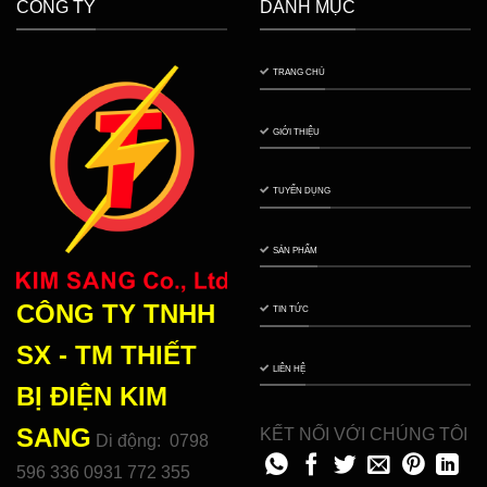
CÔNG TY
DANH MỤC
TRANG CHỦ
GIỚI THIỆU
TUYỂN DỤNG
SẢN PHẨM
CÔNG TY TNHH
TIN TỨC
SX - TM THIẾT
LIÊN HỆ
BỊ ĐIỆN
KIM
SANG
KẾT NỐI VỚI CHÚNG TÔI
Di động: 0798
596 336 0931 772 355