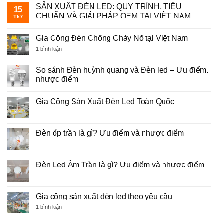
SẢN XUẤT ĐÈN LED: QUY TRÌNH, TIÊU
15
CHUẨN VÀ GIẢI PHÁP OEM TẠI VIỆT NAM
Th7
Không
có
Gia Công Đèn Chống Cháy Nổ tại Việt Nam
bình
luận
ở
1 bình luận
ở
Gia
SẢN
Công
XUẤT
Đèn
So sánh Đèn huỳnh quang và Đèn led – Ưu điểm,
ĐÈN
Chống
LED:
nhược điểm
Cháy
QUY
Nổ
TRÌNH,
Không
tại
TIÊU
có
Việt
Gia Công Sản Xuất Đèn Led Toàn Quốc
CHUẨN
bình
Nam
VÀ
luận
Không
GIẢI
ở
có
PHÁP
So
bình
OEM
sánh
luận
Đèn ốp trần là gì? Ưu điểm và nhược điểm
TẠI
Đèn
ở
VIỆT
huỳnh
Gia
Không
NAM
quang
Công
có
và
Sản
bình
Đèn
Xuất
luận
Đèn Led Âm Trần là gì? Ưu điểm và nhược điểm
led
Đèn
ở
–
Led
Đèn
Không
Ưu
Toàn
ốp
có
điểm,
Quốc
trần
bình
nhược
là
luận
Gia công sản xuất đèn led theo yêu cầu
điểm
gì?
ở
Ưu
Đèn
ở
1 bình luận
điểm
Led
Gia