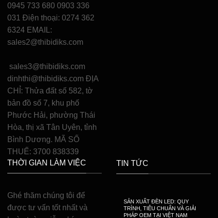
0945 733 680 0903 336
031 Điện thoại: 0274 362
6324 EMAIL:
sales2@thibidiks.com
sales3@thibidiks.com
dinhthi@thibidiks.com ĐỊA
CHỈ: Thửa đất số 582, tờ
bản đồ số 7, khu phố
Phước Hải, phường Thái
Hòa, thị xã Tân Uyên, tỉnh
Bình Dương. MÃ SỐ
THUẾ: 3700 838339
THỜI GIAN LÀM VIỆC
TIN TỨC
Ghé thăm chúng tôi để
SẢN XUẤT ĐÈN LED: QUY
được tư vấn tốt nhất và
TRÌNH, TIÊU CHUẨN VÀ GIẢI
PHÁP OEM TẠI VIỆT NAM