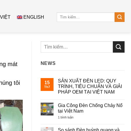
Tìm
 VIỆT
ENGLISH
kiếm:
áng mát
NEWS
SẢN XUẤT ĐÈN LED: QUY
húng tôi
15
TRÌNH, TIÊU CHUẨN VÀ GIẢI
Th7
PHÁP OEM TẠI VIỆT NAM
Không
có
Gia Công Đèn Chống Cháy Nổ
bình
luận
tại Việt Nam
ở
SẢN
ở
1 bình luận
XUẤT
Gia
ĐÈN
Công
LED:
Đèn
So sánh Đèn huỳnh quang và