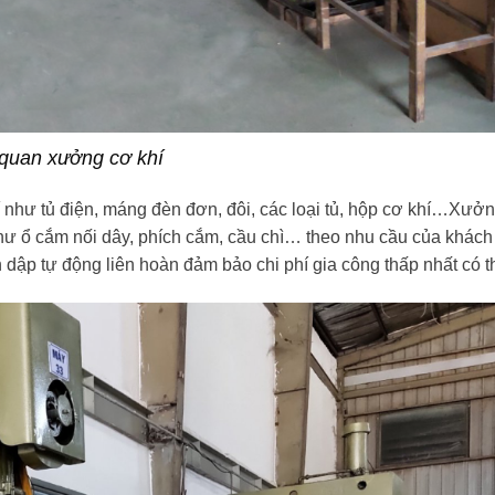
quan xưởng cơ khí
í như tủ điện, máng đèn đơn, đôi, các loại tủ, hộp cơ khí…Xưở
 như ổ cắm nối dây, phích cắm, cầu chì… theo nhu cầu của khách
n dập tự động liên hoàn đảm bảo chi phí gia công thấp nhất có t