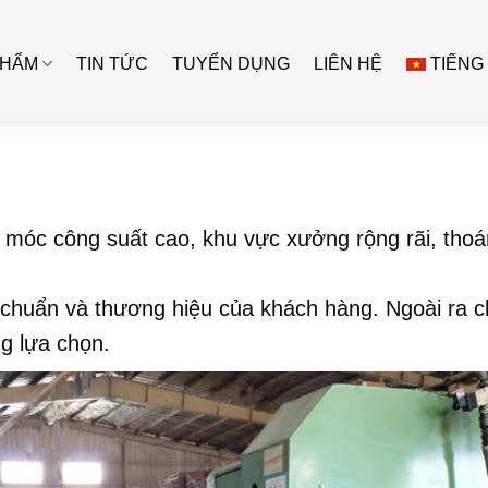
PHẨM
TIN TỨC
TUYỂN DỤNG
LIÊN HỆ
TIẾNG
 móc công suất cao, khu vực xưởng rộng rãi, tho
u chuẩn và thương hiệu của khách hàng. Ngoài ra c
g lựa chọn.