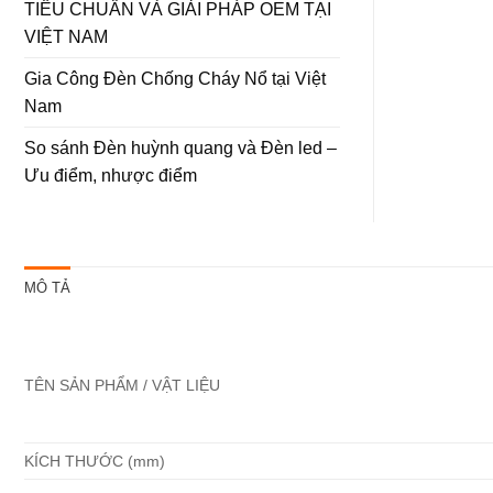
TIÊU CHUẨN VÀ GIẢI PHÁP OEM TẠI
VIỆT NAM
Gia Công Đèn Chống Cháy Nổ tại Việt
Nam
So sánh Đèn huỳnh quang và Đèn led –
Ưu điểm, nhược điểm
MÔ TẢ
TÊN SẢN PHẨM / VẬT LIỆU
KÍCH THƯỚC (mm)