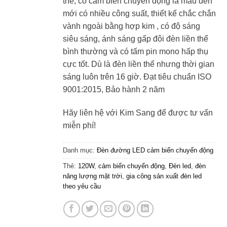
thể, có cảm biến chuyển động là mẫu đèn
mới có nhiều công suất, thiết kế chắc chắn
vành ngoài bằng hợp kim , có độ sáng
siêu sáng, ánh sáng gấp đôi đèn liền thể
bình thường và có tấm pin mono hấp thụ
cực tốt. Dù là đèn liền thể nhưng thời gian
sáng luôn trên 16 giờ. Đạt tiêu chuẩn ISO
9001:2015, Bảo hành 2 năm
Hãy liên hệ với Kim Sang để được tư vấn
miễn phí!
Danh mục:
Đèn đường LED cảm biến chuyển động
Thẻ:
120W
,
cảm biến chuyển động
,
Đèn led
,
đèn
năng lượng mặt trời
,
gia công sản xuất đèn led
theo yêu cầu