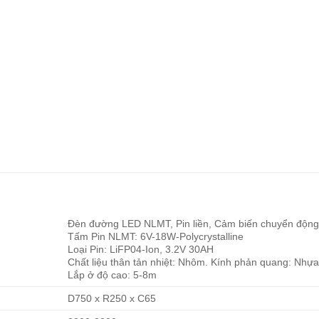
Đèn đường LED NLMT, Pin liền, Cảm biến chuyển độn
Tấm Pin NLMT: 6V-18W-Polycrystalline
Loại Pin: LiFP04-Ion, 3.2V 30AH
Chất liệu thân tản nhiệt: Nhôm. Kính phản quang: Nhự
Lắp ở độ cao: 5-8m
D750 x R250 x C65