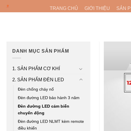
Bỏ
TRANG CHỦ
GIỚI THIỆU
SẢN 
qua
nội
dung
DANH MỤC SẢN PHẨM
1. SẢN PHẨM CƠ KHÍ
2. SẢN PHẨM ĐÈN LED
Đèn chống cháy nổ
Đèn đường LED bảo hành 3 năm
Đèn đường LED cảm biến
chuyển động
Đèn đường LED NLMT kèm remote
điều khiển