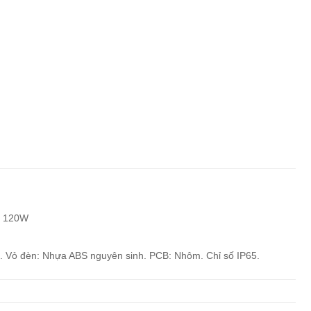
g
120W
a. Vỏ đèn: Nhựa ABS nguyên sinh. PCB: Nhôm. Chỉ số IP65.