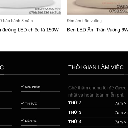
D bảo hành 3 năm
Đèn âm trần vuông
n đường LED chiếc lá 150W
Đèn LED Âm Trần Vuông 6
THỜI GIAN LÀM VIỆC
C
SẢN PHẨM
Ghé thăm chúng tôi để được t
nhất và hoàn toàn miễn phí.
THỨ 2
7am >
TIN TỨC
THỨ 3
7am >
LIÊN HỆ
THỨ 4
7am >