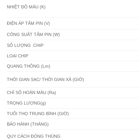
NHIỆT ĐỘ MÀU (K)
ĐIỆN ÁP TẤM PIN (V)
CÔNG SUẤT TẤM PIN (W)
SỐ LƯỢNG CHIP
LOẠI CHIP
QUANG THÔNG (Lm)
THỜI GIAN SẠC/ THỜI GIAN XẢ (GIỜ)
CHỈ SỐ HOÀN MÀU (Ra)
TRỌNG LƯỢNG(g)
TUỔI THỌ TRUNG BÌNH (GIỜ)
BẢO HÀNH (THÁNG)
QUY CÁCH ĐÓNG THÙNG