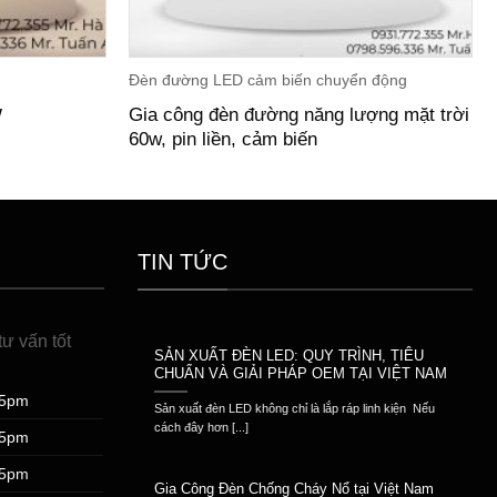
Đèn đường LED cảm biến chuyển động
Gia công đèn đường năng lượng mặt trời
W
60w, pin liền, cảm biến
TIN TỨC
ư vấn tốt
SẢN XUẤT ĐÈN LED: QUY TRÌNH, TIÊU
CHUẨN VÀ GIẢI PHÁP OEM TẠI VIỆT NAM
 5pm
Sản xuất đèn LED không chỉ là lắp ráp linh kiện Nếu
cách đây hơn [...]
 5pm
 5pm
Gia Công Đèn Chống Cháy Nổ tại Việt Nam