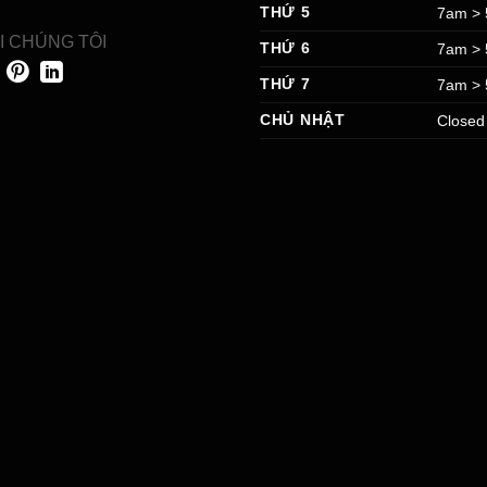
THỨ 5
7am >
I CHÚNG TÔI
THỨ 6
7am >
THỨ 7
7am >
CHỦ NHẬT
Closed