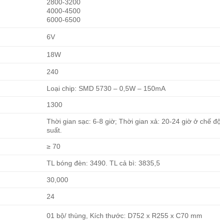
2800-3200
4000-4500
6000-6500
6V
18W
240
Loại chip: SMD 5730 – 0,5W – 150mA
1300
Thời gian sạc: 6-8 giờ; Thời gian xả: 20-24 giờ ở chế
suất.
≥ 70
TL bóng đèn: 3490. TL cả bì: 3835,5
30,000
24
01 bộ/ thùng, Kích thước: D752 x R255 x C70 mm