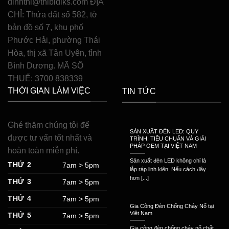
dinhthi@thibidiks.com ĐỊA
CHỈ: Thửa đất số 582, tờ
bản đồ số 7, khu phố
Phước Hải, phường Thái
Hòa, thị xã Tân Uyên, tỉnh
Bình Dương. MÃ SỐ
THUẾ: 3700 838339
THỜI GIAN LÀM VIỆC
TIN TỨC
Ghé thăm chúng tôi để
SẢN XUẤT ĐÈN LED: QUY
được tư vấn tốt nhất và
TRÌNH, TIÊU CHUẨN VÀ GIẢI
PHÁP OEM TẠI VIỆT NAM
hoàn toàn miễn phí.
Sản xuất đèn LED không chỉ là
THỨ 2
7am > 5pm
lắp ráp linh kiện Nếu cách đây
hơn [...]
THỨ 3
7am > 5pm
THỨ 4
7am > 5pm
Gia Công Đèn Chống Cháy Nổ tại
Việt Nam
THỨ 5
7am > 5pm
Gia công đèn chống cháy nổ chất