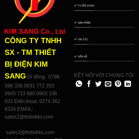
TUYỂN DỤNG
SẢN PHẨM
CÔNG TY TNHH
TIN TỨC
SX - TM THIẾT
LIÊN HỆ
BỊ ĐIỆN
KIM
SANG
KẾT NỐI VỚI CHÚNG TÔI
Di động: 0798
596 336 0931 772 355
0945 733 680 0903 336
031 Điện thoại: 0274 362
6324 EMAIL:
sales2@thibidiks.com
sales3@thibidiks.com