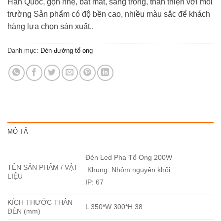
Hàn Quốc, gọn nhẹ, bắt mắt, sang trọng, thân thiện với môi
trường Sản phẩm có độ bền cao, nhiều màu sắc để khách
hàng lựa chọn sản xuất..
Danh mục:
Đèn đường tổ ong
MÔ TẢ
Đèn Led Pha Tổ Ong 200W
TÊN SẢN PHẨM / VẬT
Khung: Nhôm nguyên khối
LIỆU
IP: 67
KÍCH THƯỚC THÂN
L 350*W 300*H 38
ĐÈN (mm)