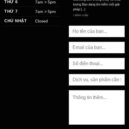
THỨ 6
7am > 5pm
lượng Bạn đang tìm kiếm một giải
pháp [...]
THỨ 7
7am > 5pm
1 BÌNH LUẬN
CHỦ NHẬT
Closed