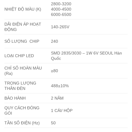
2800-3200
NHIỆT ĐỘ MÀU (K)
4000-4500
6000-6500
DÃI ĐIỆN ÁP HOẠT
140-265V
ĐỘNG
SỐ LƯỢNG CHIP
240
SMD 2835/3030 – 1W 6V SEOUL Hàn
LOẠI CHIP LED
Quốc
CHỈ SỐ HOÀN MÀU
≥80
(Ra)
TRỌNG LƯỢNG
488±10%
THÂN ĐÈN
BẢO HÀNH
2 NĂM
QUY CÁCH ĐÓNG
1 CÁI/ HỘP
GÓI
TẦN SỐ ĐIỆN (Hz)
50