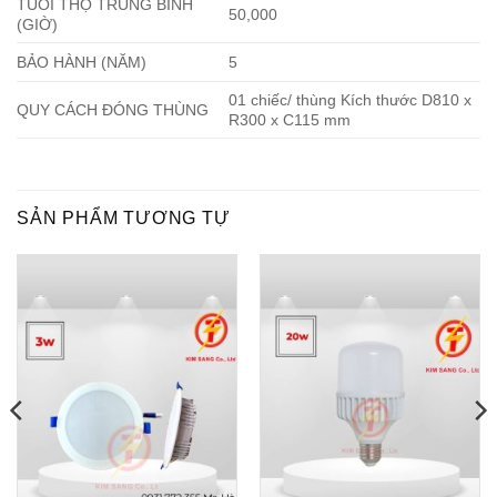
TUỔI THỌ TRUNG BÌNH
50,000
(GIỜ)
BẢO HÀNH (NĂM)
5
01 chiếc/ thùng Kích thước D810 x
QUY CÁCH ĐÓNG THÙNG
R300 x C115 mm
SẢN PHẨM TƯƠNG TỰ