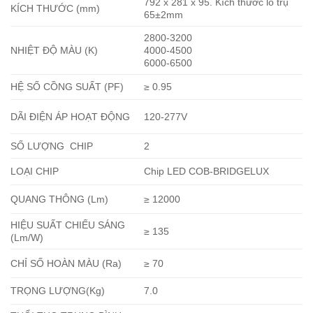
792 x 281 x 95. Kích thước lỗ trụ
KÍCH THƯỚC (mm)
65±2mm
2800-3200
NHIỆT ĐỘ MÀU (K)
4000-4500
6000-6500
HỆ SỐ CỒNG SUẤT (PF)
≥ 0.95
DÃI ĐIỆN ÁP HOẠT ĐỘNG
120-277V
SỐ LƯỢNG CHIP
2
LOẠI CHIP
Chip LED COB-BRIDGELUX
QUANG THÔNG (Lm)
≥ 12000
HIỆU SUẤT CHIẾU SÁNG
≥ 135
(Lm/W)
CHỈ SỐ HOÀN MÀU (Ra)
≥ 70
TRỌNG LƯỢNG(Kg)
7.0