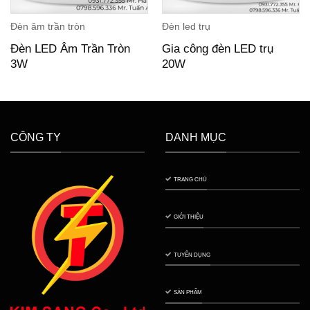
Đèn âm trần tròn
Đèn led trụ
Đèn LED Âm Trần Tròn
Gia công đèn LED trụ
3W
20W
CÔNG TY
DANH MỤC
TRANG CHỦ
GIỚI THIỆU
TUYỂN DỤNG
SẢN PHẨM