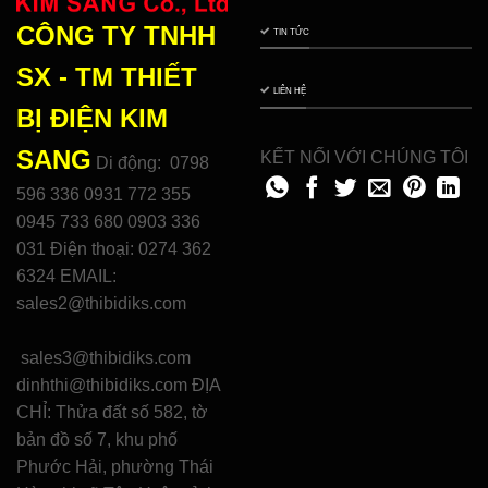
CÔNG TY TNHH
TIN TỨC
SX - TM THIẾT
LIÊN HỆ
BỊ ĐIỆN
KIM
SANG
KẾT NỐI VỚI CHÚNG TÔI
Di động: 0798
596 336 0931 772 355
0945 733 680 0903 336
031 Điện thoại: 0274 362
6324 EMAIL:
sales2@thibidiks.com
sales3@thibidiks.com
dinhthi@thibidiks.com ĐỊA
CHỈ: Thửa đất số 582, tờ
bản đồ số 7, khu phố
Phước Hải, phường Thái