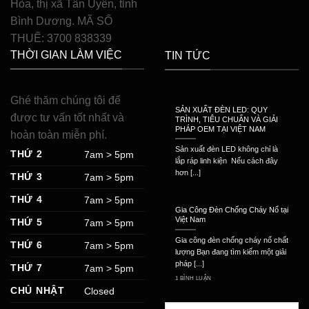
Hòa, thị xã Tân Uyên, tỉnh
Bình Dương. MÃ SỐ
THUẾ: 3700 838339
THỜI GIAN LÀM VIỆC
TIN TỨC
Ghé thăm chúng tôi để
SẢN XUẤT ĐÈN LED: QUY
được tư vấn tốt nhất và
TRÌNH, TIÊU CHUẨN VÀ GIẢI
PHÁP OEM TẠI VIỆT NAM
hoàn toàn miễn phí.
Sản xuất đèn LED không chỉ là
THỨ 2
7am > 5pm
lắp ráp linh kiện Nếu cách đây
hơn [...]
THỨ 3
7am > 5pm
THỨ 4
7am > 5pm
Gia Công Đèn Chống Cháy Nổ tại
Việt Nam
THỨ 5
7am > 5pm
Gia công đèn chống cháy nổ chất
THỨ 6
7am > 5pm
lượng Bạn đang tìm kiếm một giải
pháp [...]
THỨ 7
7am > 5pm
1 BÌNH LUẬN
CHỦ NHẬT
Closed