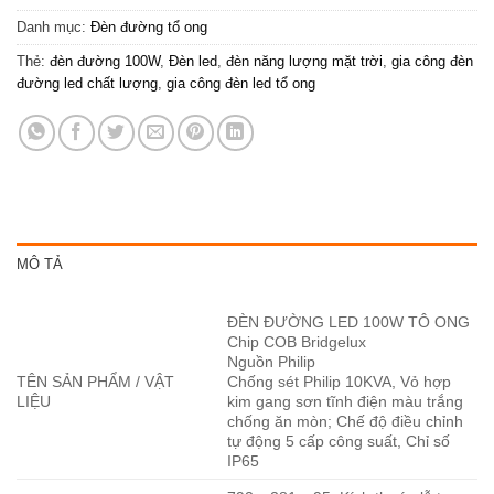
Danh mục:
Đèn đường tổ ong
Thẻ:
đèn đường 100W
,
Đèn led
,
đèn năng lượng mặt trời
,
gia công đèn
đường led chất lượng
,
gia công đèn led tổ ong
MÔ TẢ
ĐÈN ĐƯỜNG LED 100W TÔ ONG
Chip COB Bridgelux
Nguồn Philip
TÊN SẢN PHẨM / VẬT
Chống sét Philip 10KVA, Vỏ hợp
LIỆU
kim gang sơn tĩnh điện màu trắng
chống ăn mòn; Chế độ điều chỉnh
tự động 5 cấp công suất, Chỉ số
IP65