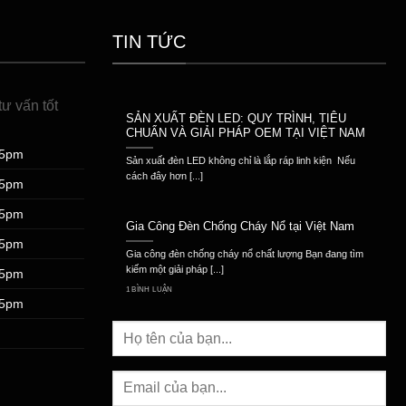
TIN TỨC
ư vấn tốt
SẢN XUẤT ĐÈN LED: QUY TRÌNH, TIÊU
CHUẨN VÀ GIẢI PHÁP OEM TẠI VIỆT NAM
 5pm
Sản xuất đèn LED không chỉ là lắp ráp linh kiện Nếu
cách đây hơn [...]
 5pm
 5pm
Gia Công Đèn Chống Cháy Nổ tại Việt Nam
 5pm
Gia công đèn chống cháy nổ chất lượng Bạn đang tìm
kiếm một giải pháp [...]
 5pm
1 BÌNH LUẬN
 5pm