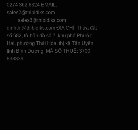
0274 362 6324 EMAIL:
sales2@thibidiks.com
sales3@thibidiks.com
dinhthi@thibidiks.com ĐỊA CHỈ: Thửa đất
số 582, tờ bản đồ số 7, khu phố Phước
Hải, phường Thái Hòa, thị xã Tân Uyên,
tỉnh Bình Dương. MÃ SỐ THUẾ: 3700
838339