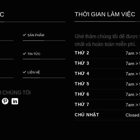
THỜI GIAN LÀM VIỆC
C
SẢN PHẨM
Ghé thăm chúng tôi để được t
nhất và hoàn toàn miễn phí.
THỨ 2
7am >
TIN TỨC
THỨ 3
7am >
LIÊN HỆ
THỨ 4
7am >
THỨ 5
7am >
I CHÚNG TÔI
THỨ 6
7am >
THỨ 7
7am >
CHỦ NHẬT
Closed