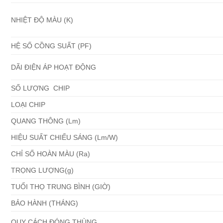
NHIỆT ĐỘ MÀU (K)
HỆ SỐ CỒNG SUẤT (PF)
DÃI ĐIỆN ÁP HOẠT ĐỘNG
SỐ LƯỢNG CHIP
LOẠI CHIP
QUANG THÔNG (Lm)
HIỆU SUẤT CHIẾU SÁNG (Lm/W)
CHỈ SỐ HOÀN MÀU (Ra)
TRỌNG LƯỢNG(g)
TUỔI THỌ TRUNG BÌNH (GIỜ)
BẢO HÀNH (THÁNG)
QUY CÁCH ĐÓNG THÙNG