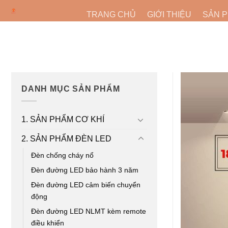
Bỏ
TRANG CHỦ
GIỚI THIỆU
SẢN 
qua
nội
dung
DANH MỤC SẢN PHẨM
1. SẢN PHẨM CƠ KHÍ
2. SẢN PHẨM ĐÈN LED
Đèn chống cháy nổ
Đèn đường LED bảo hành 3 năm
Đèn đường LED cảm biến chuyển
động
Đèn đường LED NLMT kèm remote
điều khiển