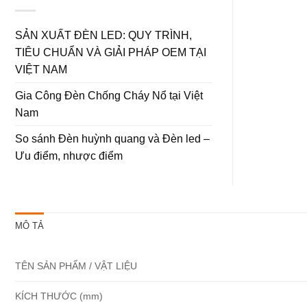
SẢN XUẤT ĐÈN LED: QUY TRÌNH,
TIÊU CHUẨN VÀ GIẢI PHÁP OEM TẠI
VIỆT NAM
Gia Công Đèn Chống Cháy Nổ tại Việt
Nam
So sánh Đèn huỳnh quang và Đèn led –
Ưu điểm, nhược điểm
MÔ TẢ
TÊN SẢN PHẨM / VẬT LIỆU
KÍCH THƯỚC (mm)