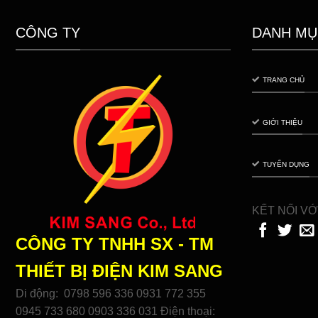
CÔNG TY
DANH MỤ
TRANG CHỦ
GIỚI THIỆU
TUYỂN DỤNG
KẾT NỐI VỚ
CÔNG TY TNHH SX - TM
THIẾT BỊ ĐIỆN
KIM SANG
Di động: 0798 596 336 0931 772 355
0945 733 680 0903 336 031 Điện thoại: