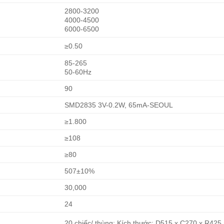
2800-3200
4000-4500
6000-6500
≥0.50
85-265
50-60Hz
90
SMD2835 3V-0.2W, 65mA-SEOUL
≥1.800
≥108
≥80
507±10%
30,000
24
20 chiếc/ thùng; Kích thước: D515 x C270 x R42