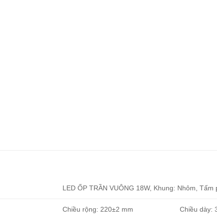
LED ỐP TRẦN VUÔNG 18
W
, Khung: Nhôm, Tấm 
Chiều rộng: 220±2 mm Chiều dày: 3