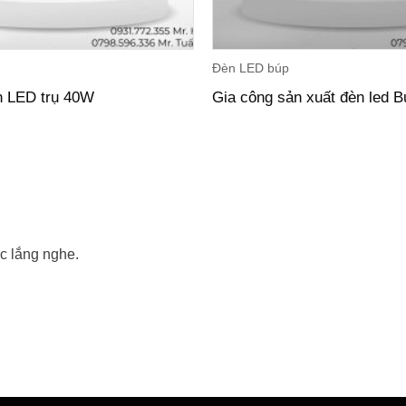
Đèn LED búp
n LED trụ 40W
Gia công sản xuất đèn led B
c lắng nghe.