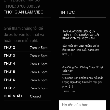
Bình Dương. MÃ SỐ
THUẾ: 3700 838339
THỜI GIAN LÀM VIỆC
TIN TỨC
Ghé thăm chúng tôi để
SẢN XUẤT ĐÈN LED: QUY
được tư vấn tốt nhất và
TRÌNH, TIÊU CHUẨN VÀ GIẢI
PHÁP OEM TẠI VIỆT NAM
hoàn toàn miễn phí.
Sản xuất đèn LED không chỉ là
THỨ 2
7am > 5pm
lắp ráp linh kiện Nếu cách đây
hơn [...]
THỨ 3
7am > 5pm
THỨ 4
7am > 5pm
Gia Công Đèn Chống Cháy Nổ tại
Việt Nam
THỨ 5
7am > 5pm
Gia công đèn chống cháy nổ chất
THỨ 6
7am > 5pm
lượng Bạn đang tìm kiếm một giải
pháp [...]
THỨ 7
7am > 5pm
1 BÌNH LUẬN
CHỦ NHẬT
Closed