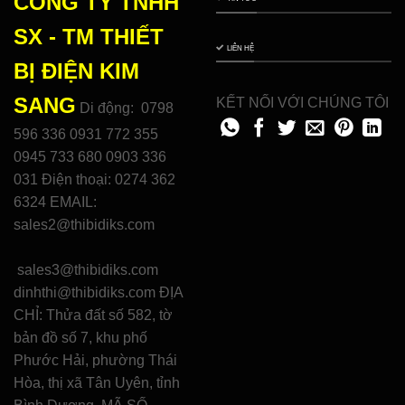
CÔNG TY TNHH
SX - TM THIẾT
LIÊN HỆ
BỊ ĐIỆN
KIM
SANG
KẾT NỐI VỚI CHÚNG TÔI
Di động: 0798
596 336 0931 772 355
0945 733 680 0903 336
031 Điện thoại: 0274 362
6324 EMAIL:
sales2@thibidiks.com
sales3@thibidiks.com
dinhthi@thibidiks.com ĐỊA
CHỈ: Thửa đất số 582, tờ
bản đồ số 7, khu phố
Phước Hải, phường Thái
Hòa, thị xã Tân Uyên, tỉnh