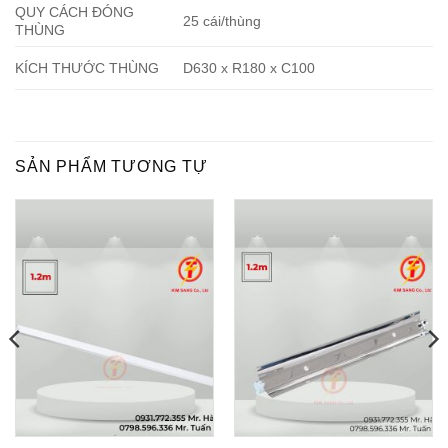
QUY CÁCH ĐÓNG
25 cái/thùng
THÙNG
KÍCH THƯỚC THÙNG
D630 x R180 x C100
SẢN PHẨM TƯƠNG TỰ