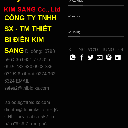
SẢN PHẨM
CÔNG TY TNHH
TIN TỨC
SX - TM THIẾT
LIÊN HỆ
BỊ ĐIỆN
KIM
SANG
KẾT NỐI VỚI CHÚNG TÔI
Di động: 0798
596 336 0931 772 355
0945 733 680 0903 336
031 Điện thoại: 0274 362
6324 EMAIL:
sales2@thibidiks.com
sales3@thibidiks.com
dinhthi@thibidiks.com ĐỊA
CHỈ: Thửa đất số 582, tờ
bản đồ số 7, khu phố