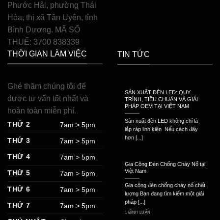
Phước Hải, phường Thái
Hòa, thị xã Tân Uyên, tỉnh
Bình Dương. MÃ SỐ
THUẾ: 3700 838339
THỜI GIAN LÀM VIỆC
TIN TỨC
Ghé thăm chúng tôi để
SẢN XUẤT ĐÈN LED: QUY
được tư vấn tốt nhất và
TRÌNH, TIÊU CHUẨN VÀ GIẢI
PHÁP OEM TẠI VIỆT NAM
hoàn toàn miễn phí.
Sản xuất đèn LED không chỉ là
THỨ 2
7am > 5pm
lắp ráp linh kiện Nếu cách đây
hơn [...]
THỨ 3
7am > 5pm
THỨ 4
7am > 5pm
Gia Công Đèn Chống Cháy Nổ tại
Việt Nam
THỨ 5
7am > 5pm
Gia công đèn chống cháy nổ chất
THỨ 6
7am > 5pm
lượng Bạn đang tìm kiếm một giải
pháp [...]
THỨ 7
7am > 5pm
1 BÌNH LUẬN