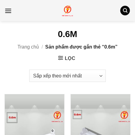
Bỏ
qua
nội
dung
0.6M
Trang chủ
/
Sản phẩm được gắn thẻ “0.6m”
LỌC