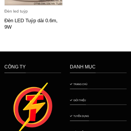
Đèn led tuýp
Đèn LED Tuýp dài 0.6m,
9W
CÔNG TY
DANH MỤC
TRANG CHỦ
GIỚI THIỆU
TUYỂN DỤNG