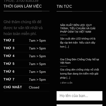
THUẾ: 3700 838339
THỜI GIAN LÀM VIỆC
TIN TỨC
Ghé thăm chúng tôi để
SẢN XUẤT ĐÈN LED: QUY
được tư vấn tốt nhất và
TRÌNH, TIÊU CHUẨN VÀ GIẢI
PHÁP OEM TẠI VIỆT NAM
hoàn toàn miễn phí.
Sản xuất đèn LED không chỉ là
THỨ 2
7am > 5pm
lắp ráp linh kiện Nếu cách đây
hơn [...]
THỨ 3
7am > 5pm
THỨ 4
7am > 5pm
Gia Công Đèn Chống Cháy Nổ tại
Việt Nam
THỨ 5
7am > 5pm
Gia công đèn chống cháy nổ chất
THỨ 6
7am > 5pm
lượng Bạn đang tìm kiếm một giải
pháp [...]
THỨ 7
7am > 5pm
1 BÌNH LUẬN
CHỦ NHẬT
Closed