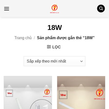
Bỏ
qua
nội
dung
18W
Trang chủ
/
Sản phẩm được gắn thẻ “18W”
LỌC