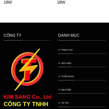
18W
18W
CÔNG TY
DANH MỤC
TRANG CHỦ
GIỚI THIỆU
TUYỂN DỤNG
SẢN PHẨM
CÔNG TY TNHH
TIN TỨC