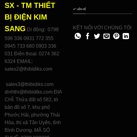
SX - TM THIẾT
LIÊN HỆ
BỊ ĐIỆN
KIM
SANG
KẾT NỐI VỚI CHÚNG TÔI
Di động: 0798
596 336 0931 772 355
0945 733 680 0903 336
031 Điện thoại: 0274 362
6324 EMAIL:
sales2@thibidiks.com
sales3@thibidiks.com
dinhthi@thibidiks.com ĐỊA
CHỈ: Thửa đất số 582, tờ
bản đồ số 7, khu phố
Phước Hải, phường Thái
Hòa, thị xã Tân Uyên, tỉnh
Bình Dương. MÃ SỐ